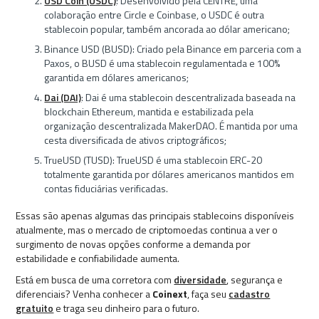
USD Coin (USDC)
: Desenvolvido pela CENTRE, uma
colaboração entre Circle e Coinbase, o USDC é outra
stablecoin popular, também ancorada ao dólar americano;
Binance USD (BUSD): Criado pela Binance em parceria com a
Paxos, o BUSD é uma stablecoin regulamentada e 100%
garantida em dólares americanos;
Dai (DAI)
: Dai é uma stablecoin descentralizada baseada na
blockchain Ethereum, mantida e estabilizada pela
organização descentralizada MakerDAO. É mantida por uma
cesta diversificada de ativos criptográficos;
TrueUSD (TUSD): TrueUSD é uma stablecoin ERC-20
totalmente garantida por dólares americanos mantidos em
contas fiduciárias verificadas.
Essas são apenas algumas das principais stablecoins disponíveis
atualmente, mas o mercado de criptomoedas continua a ver o
surgimento de novas opções conforme a demanda por
estabilidade e confiabilidade aumenta.
Está em busca de uma corretora com
diversidade
, segurança e
diferenciais? Venha conhecer a
Coinext
, faça seu
cadastro
gratuito
e traga seu dinheiro para o futuro.