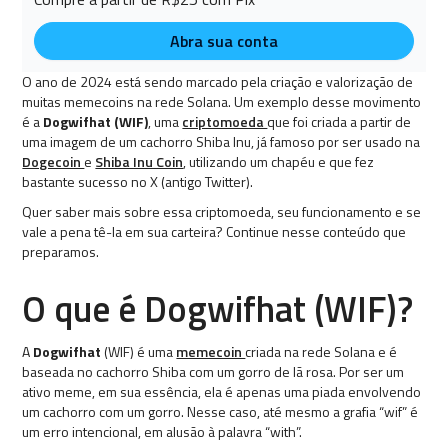
Abra sua conta
O ano de 2024 está sendo marcado pela criação e valorização de
muitas memecoins na rede Solana. Um exemplo desse movimento
é a
Dogwifhat (WIF)
, uma
criptomoeda
que foi criada a partir de
uma imagem de um cachorro Shiba Inu, já famoso por ser usado na
Dogecoin
e
Shiba Inu Coin
, utilizando um chapéu e que fez
bastante sucesso no X (antigo Twitter).
Quer saber mais sobre essa criptomoeda, seu funcionamento e se
vale a pena tê-la em sua carteira? Continue nesse conteúdo que
preparamos.
O que é Dogwifhat (WIF)?
A
Dogwifhat
(WIF) é uma
memecoin
criada na rede Solana e é
baseada no cachorro Shiba com um gorro de lã rosa. Por ser um
ativo meme, em sua essência, ela é apenas uma piada envolvendo
um cachorro com um gorro. Nesse caso, até mesmo a grafia “wif” é
um erro intencional, em alusão à palavra “with”.