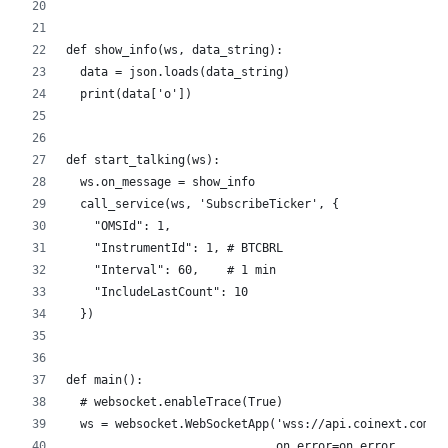
def show_info(ws, data_string):
  data = json.loads(data_string)
  print(data['o'])
def start_talking(ws):
  ws.on_message = show_info
  call_service(ws, 'SubscribeTicker', {
    "OMSId": 1, 
    "InstrumentId": 1, # BTCBRL
    "Interval": 60,    # 1 min
    "IncludeLastCount": 10
  })
def main():
  # websocket.enableTrace(True)
  ws = websocket.WebSocketApp('wss://api.coinext.com.b
                              on_error=on_error,