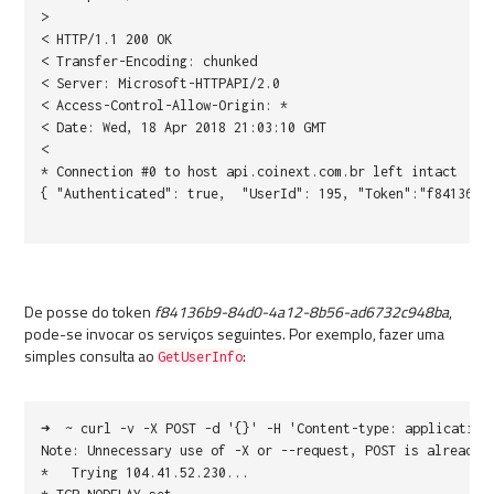
>
< HTTP/1.1 200 OK
< Transfer-Encoding: chunked
< Server: Microsoft-HTTPAPI/2.0
< Access-Control-Allow-Origin: *
< Date: Wed, 18 Apr 2018 21:03:10 GMT
<
* Connection #0 to host api.coinext.com.br left intact
{ "Authenticated": true, "UserId": 195, "Token":"f84136b9-
De posse do token
f84136b9-84d0-4a12-8b56-ad6732c948ba
,
pode-se invocar os serviços seguintes. Por exemplo, fazer uma
simples consulta ao
:
GetUserInfo
➜ ~ curl -v -X POST -d '{}' -H 'Content-type: application/
Note: Unnecessary use of -X or --request, POST is already 
* Trying 104.41.52.230...