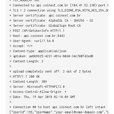
* TCP_NODELAY set
* Connected to api.coinext.com.br (104.41.52.230) port 844
* TLS 1.2 connection using TLS_ECDHE_RSA_WITH_AES_256_GCM_
* Server certificate: api.coinext.com.br
* Server certificate: AlphaSSL CA - SHA256 - G2
* Server certificate: GlobalSign Root CA
> POST /AP/GetUserInfo HTTP/1.1
> Host: api.coinext.com.br:8443
> User-Agent: curl/7.54.0
> Accept: */*
> Content-type: application/json
> aptoken: aebb9625-4231-491e-b0d4-34c780f42ed0
> Content-Length: 2
>
* upload completely sent off: 2 out of 2 bytes
< HTTP/1.1 200 OK
< Content-Length: 309
< Server: Microsoft-HTTPAPI/2.0
< Access-Control-Allow-Origin: *
< Date: Thu, 19 Apr 2018 02:18:09 GMT
<
* Connection #0 to host api.coinext.com.br left intact
{"UserId":195,"UserName":"your.email@some-domain.com","Ema