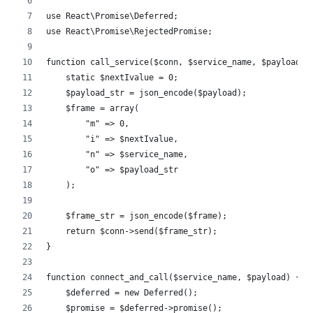
use React\Promise\Deferred;
use React\Promise\RejectedPromise;
function call_service($conn, $service_name, $payload) 
    static $nextIvalue = 0;
    $payload_str = json_encode($payload);
    $frame = array(
        "m" => 0,
        "i" => $nextIvalue,
        "n" => $service_name,
        "o" => $payload_str
    );
    $frame_str = json_encode($frame);
    return $conn->send($frame_str);
}
function connect_and_call($service_name, $payload) {
    $deferred = new Deferred();
    $promise = $deferred->promise();