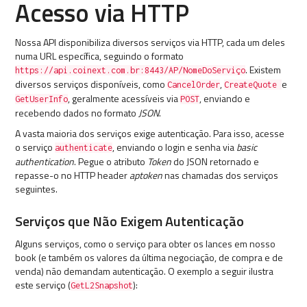
Acesso via HTTP
Nossa API disponibiliza diversos serviços via HTTP, cada um deles
numa URL específica, seguindo o formato
. Existem
https://api.coinext.com.br:8443/AP/NomeDoServiço
diversos serviços disponíveis, como
,
e
CancelOrder
CreateQuote
, geralmente acessíveis via
, enviando e
GetUserInfo
POST
recebendo dados no formato
JSON
.
A vasta maioria dos serviços exige autenticação. Para isso, acesse
o serviço
, enviando o login e senha via
basic
authenticate
authentication
. Pegue o atributo
Token
do JSON retornado e
repasse-o no HTTP header
aptoken
nas chamadas dos serviços
seguintes.
Serviços que Não Exigem Autenticação
Alguns serviços, como o serviço para obter os lances em nosso
book (e também os valores da última negociação, de compra e de
venda) não demandam autenticação. O exemplo a seguir ilustra
este serviço (
):
GetL2Snapshot