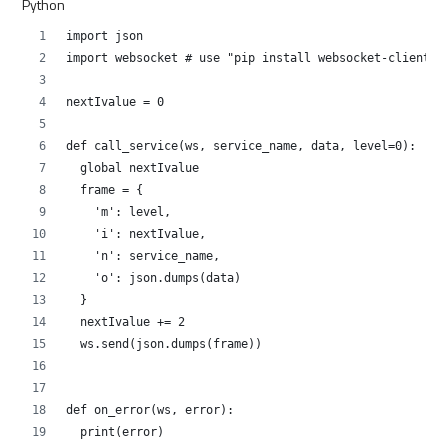
Python
import json
import websocket # use "pip install websocket-client"
nextIvalue = 0
def call_service(ws, service_name, data, level=0):
  global nextIvalue
  frame = {
    'm': level,
    'i': nextIvalue,
    'n': service_name,
    'o': json.dumps(data)
  }
  nextIvalue += 2
  ws.send(json.dumps(frame))
def on_error(ws, error):
  print(error)