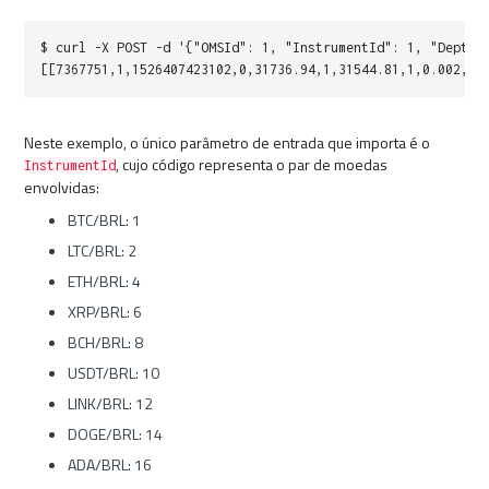
$ curl -X POST -d '{"OMSId": 1, "InstrumentId": 1, "Depth"
[[7367751,1,1526407423102,0,31736.94,1,31544.81,1,0.002,0]
Neste exemplo, o único parâmetro de entrada que importa é o
, cujo código representa o par de moedas
InstrumentId
envolvidas:
BTC/BRL: 1
LTC/BRL: 2
ETH/BRL: 4
XRP/BRL: 6
BCH/BRL: 8
USDT/BRL: 10
LINK/BRL: 12
DOGE/BRL: 14
ADA/BRL: 16