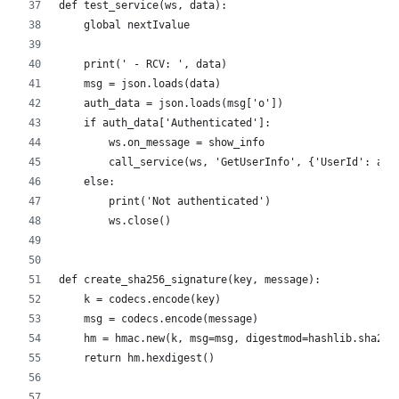
def test_service(ws, data):
    global nextIvalue
    print(' - RCV: ', data)
    msg = json.loads(data)
    auth_data = json.loads(msg['o'])
    if auth_data['Authenticated']:
        ws.on_message = show_info
        call_service(ws, 'GetUserInfo', {'UserId': aut
    else:
        print('Not authenticated')
        ws.close()
def create_sha256_signature(key, message):
    k = codecs.encode(key)
    msg = codecs.encode(message)
    hm = hmac.new(k, msg=msg, digestmod=hashlib.sha256
    return hm.hexdigest()