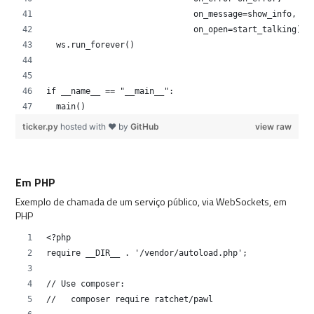
                              on_message=show_info,
                              on_open=start_talking)
  ws.run_forever()
if __name__ == "__main__":
  main()
ticker.py
hosted with ❤ by
GitHub
view raw
Em PHP
Exemplo de chamada de um serviço público, via WebSockets, em
PHP
<?php
require __DIR__ . '/vendor/autoload.php';
// Use composer:
//   composer require ratchet/pawl