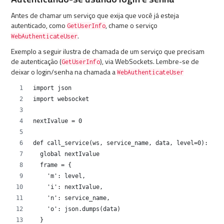
Antes de chamar um serviço que exija que você já esteja
autenticado, como
, chame o serviço
GetUserInfo
.
WebAuthenticateUser
Exemplo a seguir ilustra de chamada de um serviço que precisam
de autenticação (
), via WebSockets. Lembre-se de
GetUserInfo
deixar o login/senha na chamada a
WebAuthenticateUser
import json
import websocket
nextIvalue = 0
def call_service(ws, service_name, data, level=0):
  global nextIvalue
  frame = {
    'm': level,
    'i': nextIvalue,
    'n': service_name,
    'o': json.dumps(data)
  }