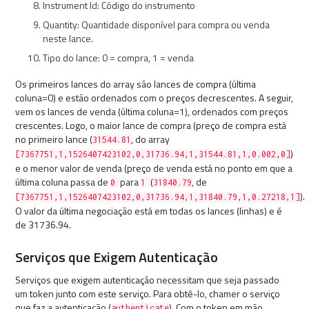
Instrument Id: Código do instrumento
Quantity: Quantidade disponível para compra ou venda
neste lance.
Tipo do lance: 0 = compra, 1 = venda
Os primeiros lances do array são lances de compra (última
coluna=0) e estão ordenados com o preços decrescentes. A seguir,
vem os lances de venda (última coluna=1), ordenados com preços
crescentes. Logo, o maior lance de compra (preço de compra está
no primeiro lance (
, do array
31544.81
)
[7367751,1,1526407423102,0,31736.94,1,31544.81,1,0.002,0]
e o menor valor de venda (preço de venda está no ponto em que a
última coluna passa de
para
(
, de
0
1
31840.79
).
[7367751,1,1526407423102,0,31736.94,1,31840.79,1,0.27218,1]
O valor da última negociação está em todas os lances (linhas) e é
de 31736.94.
Serviços que Exigem Autenticação
Serviços que exigem autenticação necessitam que seja passado
um token junto com este serviço. Para obtê-lo, chamer o serviço
que faz a autenticação (
). Com o token em mão,
authenticate