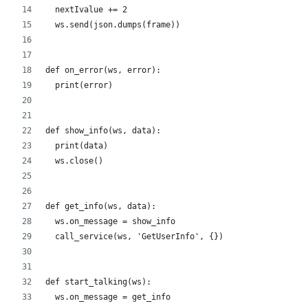
  nextIvalue += 2
  ws.send(json.dumps(frame))
def on_error(ws, error):
  print(error)
def show_info(ws, data):
  print(data)
  ws.close()
def get_info(ws, data):
  ws.on_message = show_info
  call_service(ws, 'GetUserInfo', {})
def start_talking(ws):
  ws.on_message = get_info