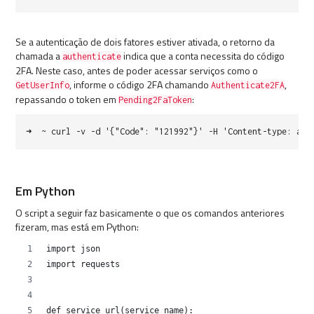
Se a autenticação de dois fatores estiver ativada, o retorno da
chamada a
indica que a conta necessita do código
authenticate
2FA. Neste caso, antes de poder acessar serviços como o
, informe o código 2FA chamando
,
GetUserInfo
Authenticate2FA
repassando o token em
:
Pending2FaToken
➜ ~ curl -v -d '{"Code": "121992"}' -H 'Content-type: appl
Em Python
O script a seguir faz basicamente o que os comandos anteriores
fizeram, mas está em Python:
import json
import requests
def service_url(service_name):