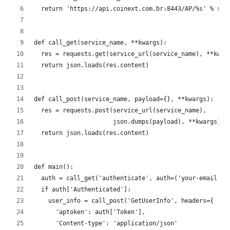
  return 'https://api.coinext.com.br:8443/AP/%s' % ser
def call_get(service_name, **kwargs):
  res = requests.get(service_url(service_name), **kwar
  return json.loads(res.content)
def call_post(service_name, payload={}, **kwargs):
  res = requests.post(service_url(service_name),
                      json.dumps(payload), **kwargs)
  return json.loads(res.content)
def main():
  auth = call_get('authenticate', auth=('your-email', 
  if auth['Authenticated']:
    user_info = call_post('GetUserInfo', headers={
      'aptoken': auth['Token'],
      'Content-type': 'application/json'