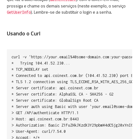
prossiga e chame os demais serviços (neste exemplo, o serviço
). Lembre-se de substituir o login e a senha.
GetUserInfo
Usando o Curl
curl -v 'https://your.email%40some-domain.com:your-passwor
* Trying 104.41.52.230...
* TCP_NODELAY set
* Connected to api.coinext.com.br (104.41.52.230) port 844
* TLS 1.2 connection using TLS_ECDHE_RSA_WITH_AES_256_GCM_
* Server certificate: api.coinext.com.br
* Server certificate: AlphaSSL CA - SHA256 - G2
* Server certificate: GlobalSign Root CA
* Server auth using Basic with user 'your.email@some-domai
> GET /AP/authenticate HTTP/1.1
> Host: api.coinext.com.br:8443
> Authorization: Basic Z1FuZHkJKzdX3Y29pbmW4dC5jg20xYnI6bH
> User-Agent: curl/7.54.0
> Accept: */*