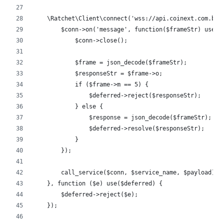
    \Ratchet\Client\connect('wss://api.coinext.com.br/
        $conn->on('message', function($frameStr) use (
            $conn->close();
            $frame = json_decode($frameStr);
            $responseStr = $frame->o;
            if ($frame->m == 5) {
                $deferred->reject($responseStr);
            } else {
                $response = json_decode($frameStr);
                $deferred->resolve($responseStr);
            }
        });
        call_service($conn, $service_name, $payload);
    }, function ($e) use($deferred) {
        $deferred->reject($e);
    });