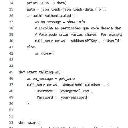
    print('< %s' % data)
    auth = json.loads(json.loads(data)['o'])
    if auth['Authenticated']:
        ws.on_message = show_info
        # Escolha as permissões que você deseja dar a 
        # Você pode criar várias chaves. Por exemplo, 
        call_service(ws, 'AddUserAPIKey', {'UserId': a
    else:
        ws.close()
def start_talking(ws):
    ws.on_message = get_info
    call_service(ws, 'WebAuthenticateUser', {
        'UserName': 'your@email.com',
        'Password': 'your-password'
    })
def main():