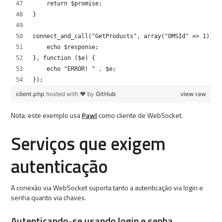
    return $promise;
}
connect_and_call("GetProducts", array("OMSId" => 1))->
    echo $response;
}, function ($e) {
    echo "ERROR! " . $e;
});
client.php
hosted with ❤ by
GitHub
view raw
Nota: este exemplo usa
Pawl
como cliente de WebSocket.
Serviços que exigem
autenticação
A conexão via WebSocket suporta tanto a autenticação via login e
senha quanto via chaves.
Autenticando-se usando login e senha