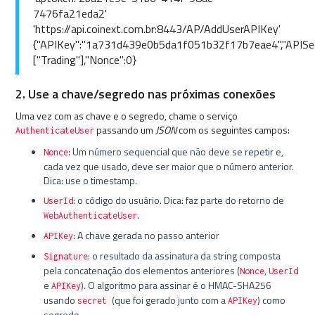
7476fa21eda2'
'https://api.coinext.com.br:8443/AP/AddUserAPIKey'
{"APIKey":"1a731d439e0b5da1f051b32f17b7eae4","APISec
["Trading"],"Nonce":0}
2. Use a chave/segredo nas próximas conexões
Uma vez com as chave e o segredo, chame o serviço
passando um
JSON
com os seguintes campos:
AuthenticateUser
: Um número sequencial que não deve se repetir e,
Nonce
cada vez que usado, deve ser maior que o número anterior.
Dica: use o timestamp.
: o código do usuário. Dica: faz parte do retorno de
UserId
.
WebAuthenticateUser
: A chave gerada no passo anterior
APIKey
: o resultado da assinatura da string composta
Signature
pela concatenação dos elementos anteriores (
,
Nonce
UserId
e
). O algoritmo para assinar é o HMAC-SHA256
APIKey
usando
(que foi gerado junto com a
) como
secret
APIKey
segredo.