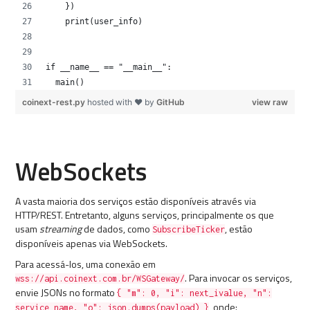
    })
    print(user_info)
if __name__ == "__main__":
  main()
coinext-rest.py
hosted with ❤ by
GitHub
view raw
WebSockets
A vasta maioria dos serviços estão disponíveis através via
HTTP/REST. Entretanto, alguns serviços, principalmente os que
usam
streaming
de dados, como
, estão
SubscribeTicker
disponíveis apenas via WebSockets.
Para acessá-los, uma conexão em
. Para invocar os serviços,
wss://api.coinext.com.br/WSGateway/
envie JSONs no formato
{ "m": 0, "i": next_ivalue, "n":
, onde:
service_name, "o": json.dumps(payload) }