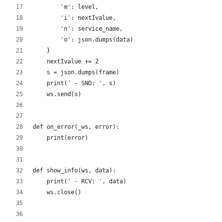
        'm': level,
        'i': nextIvalue,
        'n': service_name,
        'o': json.dumps(data)
    }
    nextIvalue += 2
    s = json.dumps(frame)
    print(' - SND: ', s)
    ws.send(s)
def on_error(_ws, error):
    print(error)
def show_info(ws, data):
    print(' - RCV: ', data)
    ws.close()