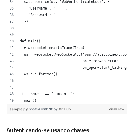
  call_service(ws, 'WebAuthenticateUser', {
    'UserName': '____',
    'Password': '____'
  })
def main():
  # websocket.enableTrace(True)
  ws = websocket.WebSocketApp('wss://api.coinext.com.b
                              on_error=on_error,
                              on_open=start_talking)
  ws.run_forever()
if __name__ == "__main__":
  main()
sample.py
hosted with ❤ by
GitHub
view raw
Autenticando-se usando chaves