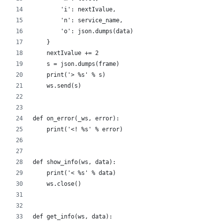
        'i': nextIvalue,
        'n': service_name,
        'o': json.dumps(data)
    }
    nextIvalue += 2
    s = json.dumps(frame)
    print('> %s' % s)
    ws.send(s)
def on_error(_ws, error):
    print('<! %s' % error)
def show_info(ws, data):
    print('< %s' % data)
    ws.close()
def get_info(ws, data):