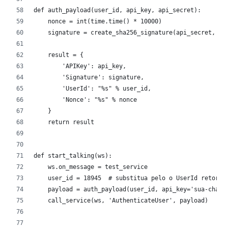
def auth_payload(user_id, api_key, api_secret):
    nonce = int(time.time() * 10000)
    signature = create_sha256_signature(api_secret, '%
    result = {
        'APIKey': api_key,
        'Signature': signature,
        'UserId': "%s" % user_id,
        'Nonce': "%s" % nonce
    }
    return result
def start_talking(ws):
    ws.on_message = test_service
    user_id = 18945  # substitua pelo o UserId retorna
    payload = auth_payload(user_id, api_key='sua-chave
    call_service(ws, 'AuthenticateUser', payload)