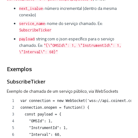
: número incremental (dentro da mesma
next_ivalue
conexão)
: nome do serviço chamado. Ex:
service_name
SubscribeTicker
: string com o json específico para o serviço
payload
chamado. Ex:
"{\"OMSId\": 1, \"InstrumentId\": 1,
\"Interval\": 60}"
Exemplos
SubscribeTicker
Exemplo de chamada de um serviço público, via WebSockets
var connection = new WebSocket('wss://api.coinext.com.
connection.onopen = function() {
  const payload = {
    "OMSId": 1,
    "InstrumentId": 1,
    "Interval": 60,