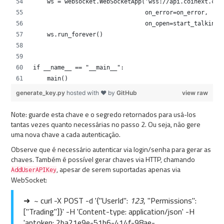
    ws = websocket.WebSocketApp('wss://api.coinext.com
                                on_error=on_error,
                                on_open=start_talking)
    ws.run_forever()
if __name__ == "__main__":
    main()
generate_key.py
hosted with ❤ by
GitHub
view raw
Note: guarde esta chave e o segredo retornados para usá-los
tantas vezes quanto necessárias no passo 2. Ou seja, não gere
uma nova chave a cada autenticação.
Observe que é necessário autenticar via login/senha para gerar as
chaves. Também é possível gerar chaves via HTTP, chamando
, apesar de serem suportadas apenas via
AddUserAPIKey
WebSocket:
➜ ~ curl -X POST -d '{"UserId":
123
, "Permissions":
["Trading"]}' -H 'Content-type: application/json' -H
'aptoken: 2ba21e9e-51b6-414f-98ae-