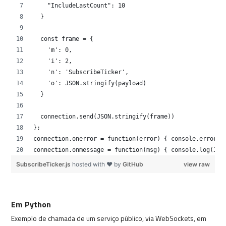
    "IncludeLastCount": 10
  }
  const frame = {
    'm': 0,
    'i': 2,
    'n': 'SubscribeTicker',
    'o': JSON.stringify(payload)
  }
  connection.send(JSON.stringify(frame))
};
connection.onerror = function(error) { console.error('
connection.onmessage = function(msg) { console.log(JSO
SubscribeTicker.js
hosted with ❤ by
GitHub
view raw
Em Python
Exemplo de chamada de um serviço público, via WebSockets, em