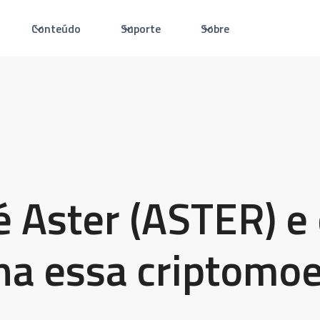
Conteúdo
Suporte
Sobre
é Aster (ASTER) 
na essa criptomo