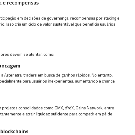
ça e recompensas
articipação em decisões de governança, recompensas por staking e
. Isso cria um ciclo de valor sustentável que beneficia usuários
dores devem se atentar, como:
avancagem
a Aster atrai traders em busca de ganhos rápidos. No entanto,
pecialmente para usuários inexperientes, aumentando a chance
m projetos consolidados como GMX, dYdX, Gains Network, entre
stantemente e atrair liquidez suficiente para competir em pé de
 blockchains