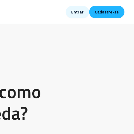
Entrar
Cadastre-se
e como
eda?