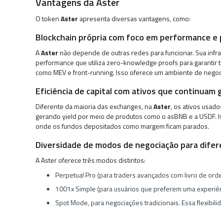
Vantagens da Aster
O token
Aster
apresenta diversas vantagens, como:
Blockchain própria com foco em performance e 
A
Aster
não depende de outras redes para funcionar. Sua infra
performance que utiliza zero-knowledge proofs para garantir t
como MEV e front-running. Isso oferece um ambiente de negoci
Eficiência de capital com ativos que continua
Diferente da maioria das exchanges, na
Aster
, os ativos usad
gerando yield por meio de produtos como o asBNB e a USDF. Iss
onde os fundos depositados como margem ficam parados.
Diversidade de modos de negociação para difer
A Aster oferece três modos distintos:
Perpetual Pro (para traders avançados com livro de ord
1001x Simple (para usuários que preferem uma experiên
Spot Mode, para negociações tradicionais. Essa flexibili