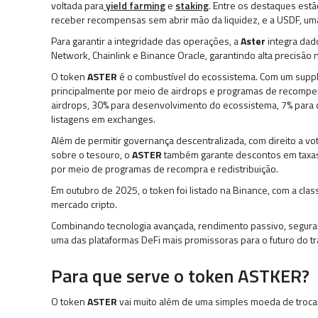
voltada para
yield farming
e
staking
. Entre os destaques estã
receber recompensas sem abrir mão da liquidez, e a USDF, u
Para garantir a integridade das operações, a
Aster
integra dad
Network, Chainlink e Binance Oracle, garantindo alta precisão
O token
ASTER
é o combustível do ecossistema. Com um supply
principalmente por meio de airdrops e programas de recompen
airdrops, 30% para desenvolvimento do ecossistema, 7% para o
listagens em exchanges.
Além de permitir governança descentralizada, com direito a v
sobre o tesouro, o
ASTER
também garante descontos em taxas, 
por meio de programas de recompra e redistribuição.
Em outubro de 2025, o token foi listado na Binance, com a cla
mercado cripto.
Combinando tecnologia avançada, rendimento passivo, seguran
uma das plataformas DeFi mais promissoras para o futuro do t
Para que serve o token ASTKER?
O token
ASTER
vai muito além de uma simples moeda de troca.