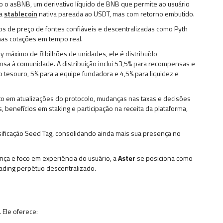
o o asBNB, um derivativo líquido de BNB que permite ao usuário
ma
stablecoin
nativa pareada ao USDT, mas com retorno embutido.
os de preço de fontes confiáveis e descentralizadas como Pyth
 nas cotações em tempo real.
 máximo de 8 bilhões de unidades, ele é distribuído
sa à comunidade. A distribuição inclui 53,5% para recompensas e
 tesouro, 5% para a equipe fundadora e 4,5% para liquidez e
oto em atualizações do protocolo, mudanças nas taxas e decisões
benefícios em staking e participação na receita da plataforma,
ssificação Seed Tag, consolidando ainda mais sua presença no
ça e foco em experiência do usuário, a
Aster
se posiciona como
rading perpétuo descentralizado.
 Ele oferece: