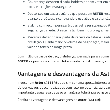
Governança descentralizada: holders podem votar em de
taxas e direções estratégicas;
Descontos em taxas: usuários que possuem
ASTER
rec
quanto perpétuos, incentivando o uso ativo e a retençã
Staking com recompensas: é possível fazer staking do 
segurança da rede. O sistema também inclui programas d
Mecânica deflacionária: parte da receita da Aster é us
circulação. Quanto maior o volume de negociação, maior
valor do token no longo prazo.
Com múltiplos casos de uso, distribuição pensada para a comu
ASTER
se posiciona como um token fundamental no avanço do 
Vantagens e desvantagens da Ast
Investir em
Aster (ASTER)
pode sim ser uma aposta interessa
de derivativos descentralizados com retorno potencial agrega
importante basear sua decisão em análise, tolerância ao risco 
Confira as vantagens e desvantagens da
Aster (ASTER)
: