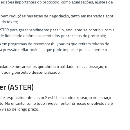
cisões importantes do protocolo, como atualizações, ajustes de
ebem reduções nas taxas de negociação, tanto em mercados spot
o do token;
ASTER
para gerar rendimento passivo, enquanto se contribui com a
e fidelidade e bônus sustentados por receitas do protocolo;
ada em programas de recompra (buybacks) que retiram tokens de
 a pressão deflacionária, o que pode impactar positivamente o
nidade e mecanismos que alinham utilidade com valorização, o
trading perpétuo descentralizado.
er (ASTER)
nte, especialmente se você está buscando exposição no espaço
do. No entanto, como todo investimento, há riscos envolvidos e é
e visão de longo prazo.