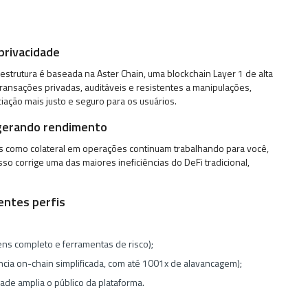
privacidade
estrutura é baseada na Aster Chain, uma blockchain Layer 1 de alta
ransações privadas, auditáveis e resistentes a manipulações,
ação mais justo e seguro para os usuários.
m gerando rendimento
os como colateral em operações continuam trabalhando para você,
o corrige uma das maiores ineficiências do DeFi tradicional,
entes perfis
ens completo e ferramentas de risco);
cia on-chain simplificada, com até 1001x de alavancagem);
dade amplia o público da plataforma.