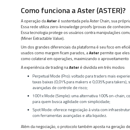
Como funciona a Aster (ASTER)?
A operação da
Aster
é sustentada pela Aster Chain, sua própri
Essa rede utiliza zero-knowledge proofs (provas de conhecime
Essa tecnologia protege os usuários contra manipulações com
(Miner Extractable Value).
Um dos grandes diferenciais da plataforma é seu foco em efici
usados como margem ficam parados, a
Aster
permite que eles
como colateral em operações, maximizando o aproveitamento 
A experiência de trading na
Aster
é dividida em três modos:
Perpetual Mode (Pro): voltado para traders mais experie
taxas baixas (0,01% para makers e 0,035% para takers),
avançadas de controle de risco;
1001x Mode (Simple): uma alternativa 100% on-chain, co
para quem busca agilidade com simplicidade;
Spot Mode: oferece negociação à vista com infraestrutu
com ferramentas avançadas e alta liquidez.
Além da negociação, o protocolo também aposta na geração de