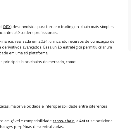
al
DEX
) desenvolvida para tornar o trading on-chain mais simples,
ciantes até traders profissionais.
 Finance, realizada em 2024, unificando recursos de otimização de
derivativos avançados. Essa união estratégica permitiu criar um
idade em uma só plataforma.
s principais blockchains do mercado, como:
axas, maior velocidade e interoperabilidade entre diferentes
ce amigável e compatibilidade
cross-chain
, a
Aster
se posiciona
hanges perpétuas descentralizadas.