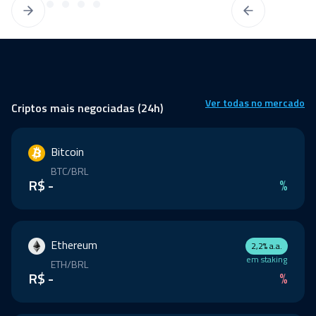
Ver todas no mercado
Criptos mais negociadas (24h)
Bitcoin
BTC/BRL
R$ -
%
Ethereum
2,2% a.a.
em staking
ETH/BRL
R$ -
%