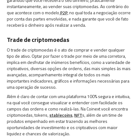
garantido que você receberá o seu dinheiro, praticamente
instantaneamente, ao vender suas criptomoedas. Ao contrário do
que acontece com o modelo
P2P,
no qual toda a negociação ocorre
por conta das partes envolvidas, e nada garante que você de fato
receberá o dinheiro após realizar a venda.
Trade de criptomoedas
O trade de criptomoedas é o ato de comprar e vender qualquer
tipo de ativo. Optar por fazer o trade por meio de uma corretora,
implica em desfrutar de inúmeros benefícios, como a variedade de
criptoativos, diversas opções de ordens, das mais simples às mais
avançadas, acompanhamento integral de todos os mais
importantes indicadores, gráficos e informações necessárias para
uma operação de sucesso.
Além é claro de contar com uma plataforma 100% segura e intuitiva,
na qual você consegue visualizar e entender com facilidade os
campos das ordens e como realizá-las. Na Coinext você encontra
criptomoedas, tokens,
stablecoins,
NFT
s, além de um time de
produtos empenhado em estar trazendo as melhores
oportunidades de investimento e os criptoativos com maior
liquidez e chances de valorização.