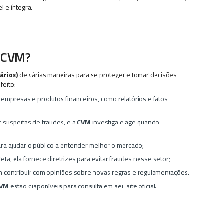
l e íntegra.
a CVM?
ários)
de várias maneiras para se proteger e tomar decisões
feito:
 empresas e produtos financeiros, como relatórios e fatos
r suspeitas de fraudes, e a
CVM
investiga e age quando
para ajudar o público a entender melhor o mercado;
ta, ela fornece diretrizes para evitar fraudes nesse setor;
m contribuir com opiniões sobre novas regras e regulamentações.
VM
estão disponíveis para consulta em seu site oficial.