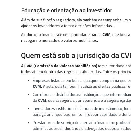
Educação e orientação ao investidor
Além de sua função reguladora, ela também desempenha um pa
ajudar os investidores a tomar decisões informadas.
A educação financeira é uma prioridade para a
CVM
, que busca
navegar no mercado de valores mobiliários.
Quem está sob a jurisdição da C
A
CVM (Comissão de Valores Mobiliários)
tem autoridade so
todos atuem dentro das regras estabelecidas. Entre os principa
Empresas listadas em bolsa: qualquer companhia que em
CVM.
A autarquia também fiscaliza as ofertas públicas r
Corretoras e distribuidoras: instituições que intermedi
da
CVM
, que assegura a transparência e a segurança da
Investidores institucionais: fundos de investimento, f
para garantir que operem com responsabilidade e dentr
Prestadores de serviço do mercado financeiro: profiss
administradores fiduciários e advogados especializado