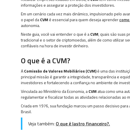
informações e assegurar a proteção dos investidores.
Em um cenário cada vez mais dinâmico, impulsionado pelo avan
o papel da
CVM
é essencial para quem deseja aprender
como 
autonomia.
Neste guia, você vai entender o que é a
CVM
, quais são suas p
tradicional e o setor de criptomoedas, além de como utilizar 
confiáveis na hora de investir dinheiro.
O que é a CVM?
A
Comissão de Valores Mobiliários (CVM)
é uma das institui
principal missão é garantir a integridade, transparência e eq
investidores e fortalecendo a confiança no ambiente de inves
Vinculada ao Ministério da Economia, a
CVM
atua como uma aut
regulamentar e fiscalizar todas as atividades relacionadas ao 
Criada em 1976, sua fundação marcou um passo decisivo para a
Brasil.
Veja também:
O que é lastro financeiro?.