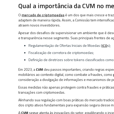
Qual a importância da CVM no m
O
mercado de criptomoedas
é um dos que mais cresce e traz
adaptem de maneira rápida. Assim, a Comissão tem intensifica
atraem novos investidores.
Apesar dos desafios de supervisionar um ambiente que é desc
e transparência nesse segmento. Suas principais frentes de aç
Regulamentação de Ofertas Iniciais de Moedas (
ICO
s);
Fiscalização de corretora de criptomoedas;
Definição de diretrizes sobre tokens classificados como 
Em 2023, a
CVM
deu passos importantes, criando regras especí
mobiliários ao contexto digital, como combate a fraudes, como
consideração a divulgação de informações e mecanismos de pr
Essas medidas não apenas protegem contra fraudes e práticas
transações com criptomoedas.
Alinhando sua regulação com boas práticas do mercado tradicio
dos cripto ativos fundamentais para expansão segura desse
A
CVM
segue atenta às inovações do setor, equilibrando o ince