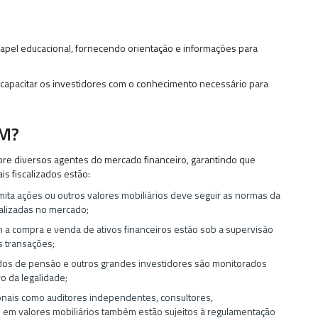
pel educacional, fornecendo orientação e informações para
 capacitar os investidores com o conhecimento necessário para
VM?
bre diversos agentes do mercado financeiro, garantindo que
is fiscalizados estão:
ita ações ou outros valores mobiliários deve seguir as normas da
ealizadas no mercado;
am a compra e venda de ativos financeiros estão sob a supervisão
s transações;
undos de pensão e outros grandes investidores são monitorados
o da legalidade;
ionais como auditores independentes, consultores,
s em valores mobiliários também estão sujeitos à regulamentação