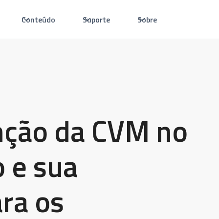
Conteúdo
Suporte
Sobre
nção da CVM no
 e sua
ra os