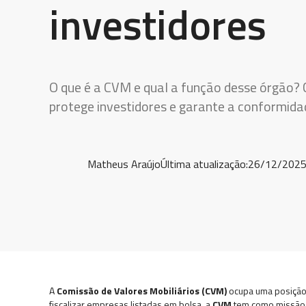
investidores
O que é a CVM e qual a função desse órgão?
protege investidores e garante a conformid
Matheus Araújo
Última atualização:
26/12/202
A
Comissão de Valores Mobiliários (CVM)
ocupa uma posição e
fiscalizar empresas listadas em bolsa, a
CVM
tem como missão e