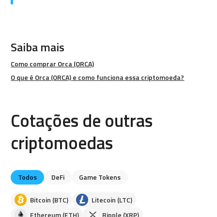
Saiba mais
Como comprar Orca (ORCA)
O que é Orca (ORCA) e como funciona essa criptomoeda?
Cotações de outras
criptomoedas
Todos
DeFi
Game Tokens
Bitcoin (BTC)
Litecoin (LTC)
Ethereum (ETH)
Ripple (XRP)