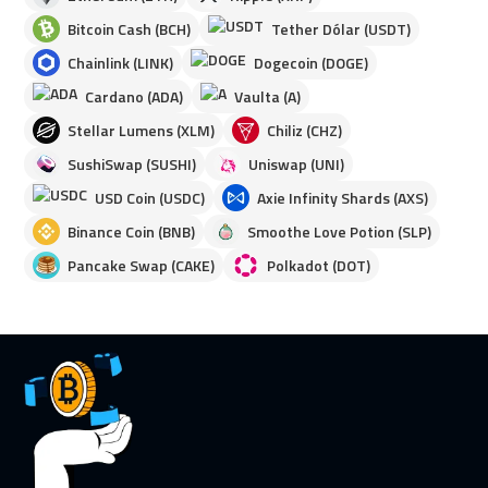
Bitcoin Cash (BCH)
Tether Dólar (USDT)
Chainlink (LINK)
Dogecoin (DOGE)
Cardano (ADA)
Vaulta (A)
Stellar Lumens (XLM)
Chiliz (CHZ)
SushiSwap (SUSHI)
Uniswap (UNI)
USD Coin (USDC)
Axie Infinity Shards (AXS)
Binance Coin (BNB)
Smoothe Love Potion (SLP)
Pancake Swap (CAKE)
Polkadot (DOT)