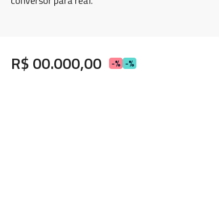
conversor para real.
R$ 00.000,00
-%
-%