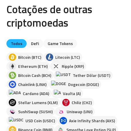
Cotações de outras
criptomoedas
Todos
DeFi
Game Tokens
Bitcoin (BTC)
Litecoin (LTC)
Ethereum (ETH)
Ripple (XRP)
Bitcoin Cash (BCH)
Tether Dólar (USDT)
Chainlink (LINK)
Dogecoin (DOGE)
Cardano (ADA)
Vaulta (A)
Stellar Lumens (XLM)
Chiliz (CHZ)
SushiSwap (SUSHI)
Uniswap (UNI)
USD Coin (USDC)
Axie Infinity Shards (AXS)
Binance Coin (BNB)
Smoothe Love Potion (SLP)