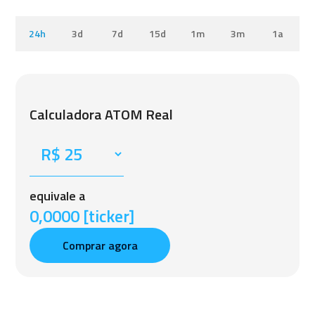
24h
3d
7d
15d
1m
3m
1a
Calculadora ATOM Real
equivale a
0,0000 [ticker]
Comprar agora