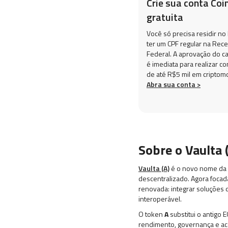
Crie sua conta Coi
gratuita
Você só precisa residir no 
ter um CPF regular na Rece
Federal. A aprovação do c
é imediata para realizar c
de até R$5 mil em criptom
Abra sua conta >
Sobre o Vaulta 
Vaulta (A)
é o novo nome da a
descentralizado. Agora focad
renovada: integrar soluções d
interoperável.
O token
A
substitui o antigo
rendimento, governança e ace