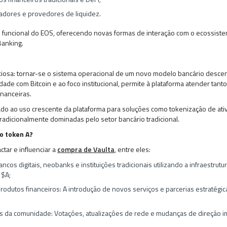
dores e provedores de liquidez.
 funcional do EOS, oferecendo novas formas de interação com o ecossiste
Banking.
iosa: tornar-se o sistema operacional de um novo modelo bancário descent
idade com Bitcoin e ao foco institucional, permite à plataforma atender tant
inanceiras.
lado ao uso crescente da plataforma para soluções como tokenização de at
tradicionalmente dominadas pelo setor bancário tradicional.
o token A?
tar e influenciar a
compra de Vaulta
, entre eles:
ancos digitais, neobanks e instituições tradicionais utilizando a infraestru
 $A;
odutos financeiros: A introdução de novos serviços e parcerias estratégi
 da comunidade: Votações, atualizações de rede e mudanças de direção i