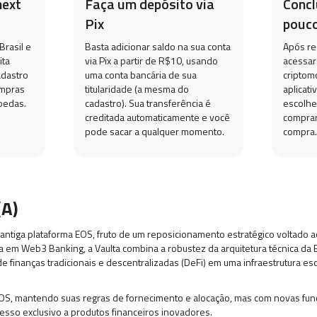
next
Faça um depósito via
Conc
Pix
pouco
Brasil e
Basta adicionar saldo na sua conta
Após re
ita
via Pix a partir de R$10, usando
acessar
adastro
uma conta bancária de sua
criptom
ompras
titularidade (a mesma do
aplicati
oedas.
cadastro). Sua transferência é
escolhe
creditada automaticamente e você
comprar
pode sacar a qualquer momento.
compra.
(A)
ntiga plataforma EOS, fruto de um reposicionamento estratégico voltado a
a em Web3 Banking, a Vaulta combina a robustez da arquitetura técnica d
e finanças tradicionais e descentralizadas (DeFi) em uma infraestrutura esc
 EOS, mantendo suas regras de fornecimento e alocação, mas com novas fun
sso exclusivo a produtos financeiros inovadores.