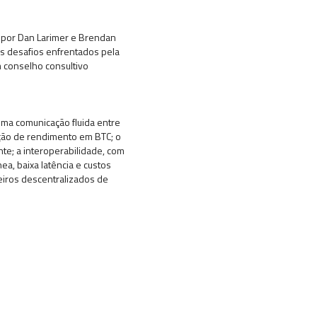
8 por Dan Larimer e Brendan
 os desafios enfrentados pela
m conselho consultivo
uma comunicação fluida entre
ação de rendimento em BTC; o
e; a interoperabilidade, com
ea, baixa latência e custos
ceiros descentralizados de