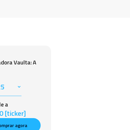
adora Vaulta: A
le a
 [ticker]
omprar agora