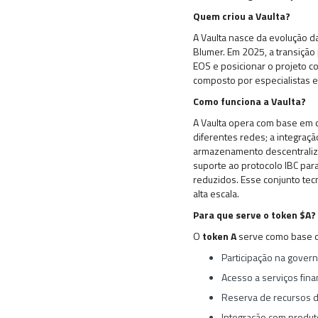
Quem criou a Vaulta?
A Vaulta nasce da evolução 
Blumer. Em 2025, a transição 
EOS e posicionar o projeto c
composto por especialistas em
Como funciona a Vaulta?
A Vaulta opera com base em c
diferentes redes; a integraç
armazenamento descentraliza
suporte ao protocolo IBC para
reduzidos. Esse conjunto tec
alta escala.
Para que serve o token $A?
O
token A
serve como base 
Participação na gover
Acesso a serviços fin
Reserva de recursos 
Integração com produto