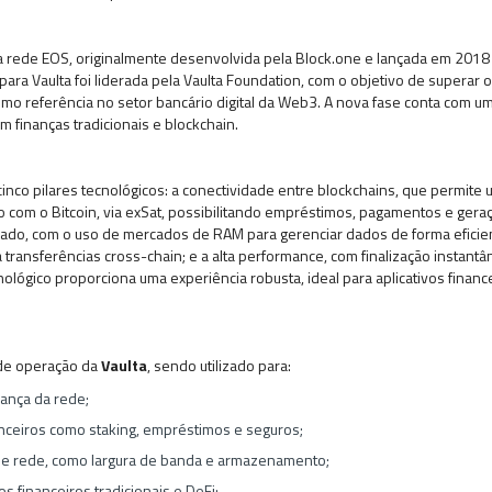
da rede EOS, originalmente desenvolvida pela Block.one e lançada em 201
para Vaulta foi liderada pela Vaulta Foundation, com o objetivo de superar
omo referência no setor bancário digital da Web3. A nova fase conta com u
 finanças tradicionais e blockchain.
inco pilares tecnológicos: a conectividade entre blockchains, que permite 
ão com o Bitcoin, via exSat, possibilitando empréstimos, pagamentos e ger
do, com o uso de mercados de RAM para gerenciar dados de forma eficient
 transferências cross-chain; e a alta performance, com finalização instantân
nológico proporciona uma experiência robusta, ideal para aplicativos finan
de operação da
Vaulta
, sendo utilizado para:
nança da rede;
anceiros como staking, empréstimos e seguros;
de rede, como largura de banda e armazenamento;
s financeiros tradicionais e DeFi;