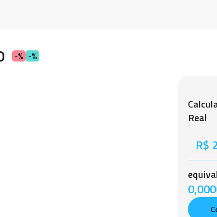
0
-%
-%
Calcul
Real
equiva
0,0000
C