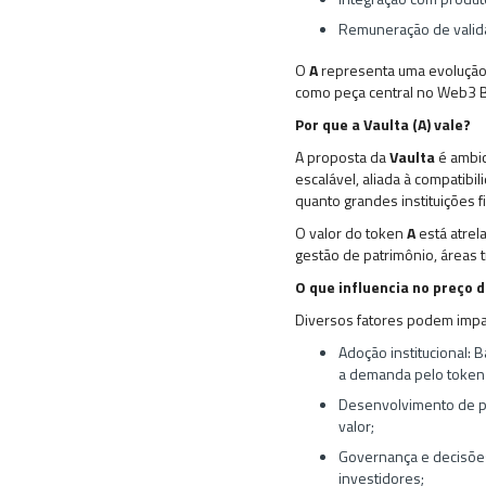
Remuneração de valida
O
A
representa uma evolução
como peça central no Web3 
Por que a Vaulta (A) vale?
A proposta da
Vaulta
é ambic
escalável, aliada à compatibil
quanto grandes instituições f
O valor do token
A
está atre
gestão de patrimônio, áreas 
O que influencia no preço d
Diversos fatores podem impac
Adoção institucional: B
a demanda pelo token
Desenvolvimento de pr
valor;
Governança e decisões
investidores;