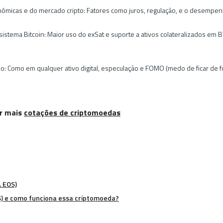
micas e do mercado cripto: Fatores como juros, regulação, e o desempenho
istema Bitcoin: Maior uso do exSat e suporte a ativos colateralizados em 
 Como em qualquer ativo digital, especulação e FOMO (medo de ficar de fo
ir mais
cotações de criptomoedas
. EOS)
OS) e como funciona essa criptomoeda?