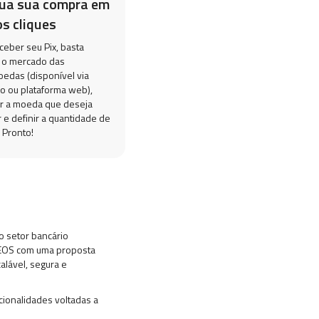
lua sua compra em
s cliques
ceber seu Pix, basta
 o mercado das
oedas (disponível via
vo ou plataforma web),
r a moeda que deseja
 e definir a quantidade de
 Pronto!
o setor bancário
a EOS com uma proposta
alável, segura e
cionalidades voltadas a