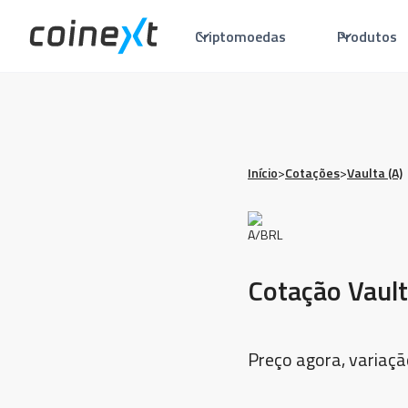
Criptomoedas
Produtos
Início
>
Cotações
>
Vaulta (A)
Cotação Vault
Preço agora, variaçã