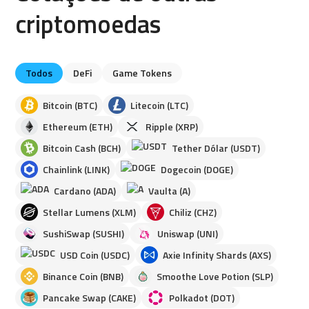
criptomoedas
Todos
DeFi
Game Tokens
Bitcoin (BTC)
Litecoin (LTC)
Ethereum (ETH)
Ripple (XRP)
Bitcoin Cash (BCH)
Tether Dólar (USDT)
Chainlink (LINK)
Dogecoin (DOGE)
Cardano (ADA)
Vaulta (A)
Stellar Lumens (XLM)
Chiliz (CHZ)
SushiSwap (SUSHI)
Uniswap (UNI)
USD Coin (USDC)
Axie Infinity Shards (AXS)
Binance Coin (BNB)
Smoothe Love Potion (SLP)
Pancake Swap (CAKE)
Polkadot (DOT)