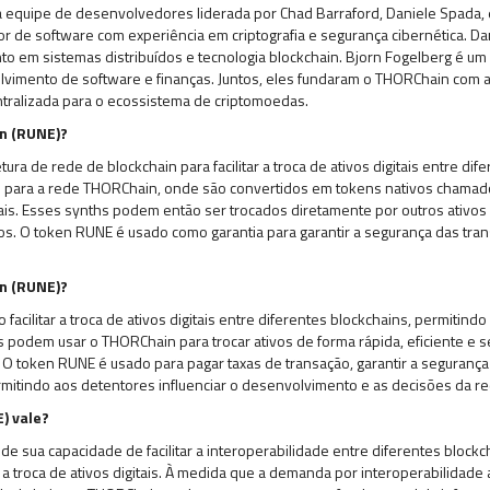
 equipe de desenvolvedores liderada por Chad Barraford, Daniele Spada, 
r de software com experiência em criptografia e segurança cibernética. D
 em sistemas distribuídos e tecnologia blockchain. Bjorn Fogelberg é um
imento de software e finanças. Juntos, eles fundaram o THORChain com a 
tralizada para o ecossistema de criptomoedas.
n (RUNE)?
ura de rede de blockchain para facilitar a troca de ativos digitais entre dif
s para a rede THORChain, onde são convertidos em tokens nativos chamad
ais. Esses synths podem então ser trocados diretamente por outros ativos
s. O token RUNE é usado como garantia para garantir a segurança das tran
n (RUNE)?
acilitar a troca de ativos digitais entre diferentes blockchains, permitin
ios podem usar o THORChain para trocar ativos de forma rápida, eficiente e
 O token RUNE é usado para pagar taxas de transação, garantir a segurança 
mitindo aos detentores influenciar o desenvolvimento e as decisões da re
) vale?
de sua capacidade de facilitar a interoperabilidade entre diferentes bloc
a troca de ativos digitais. À medida que a demanda por interoperabilidade 