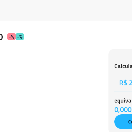
0
-%
-%
Calcul
equiva
0,0000
C