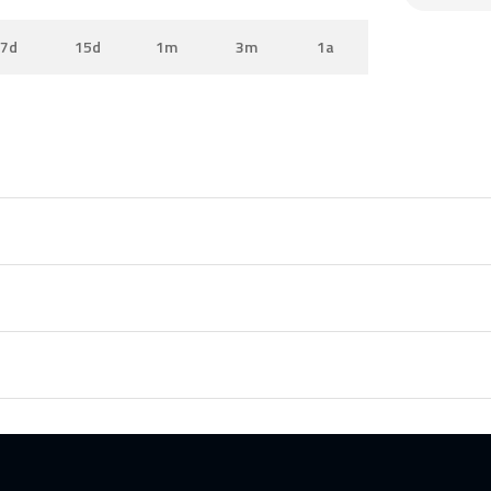
7d
15d
1m
3m
1a