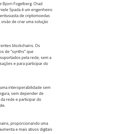
e Bjorn Fogelberg. Chad
aniele Spada é um engenheiro
 entusiasta de criptomoedas
visão de criar uma solução
erentes blockchains. Os
os de "synths" que
 suportados pela rede, sem a
sações e para participar do
do uma interoperabilidade sem
 segura, sem depender de
da rede e participar do
de.
kchains, proporcionando uma
aumenta e mais ativos digitais