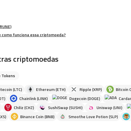
(RUNE)
e como funciona essa criptomoeda?
tras criptomoedas
 Tokens
itecoin (LTC)
Ethereum (ETH)
Ripple (XRP)
Bitcoin 
DT)
Chainlink (LINK)
Dogecoin (DOGE)
Cardan
Chiliz (CHZ)
SushiSwap (SUSHI)
Uniswap (UNI)
AXS)
Binance Coin (BNB)
Smoothe Love Potion (SLP)