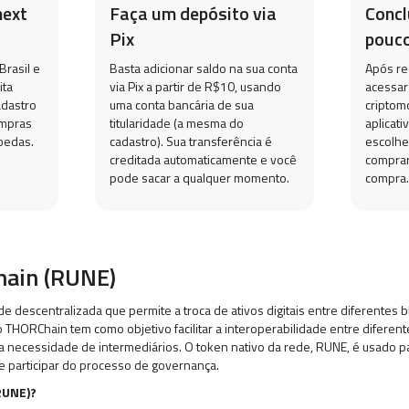
next
Faça um depósito via
Conc
Pix
pouco
Brasil e
Basta adicionar saldo na sua conta
Após re
ita
via Pix a partir de R$10, usando
acessar
adastro
uma conta bancária de sua
criptom
ompras
titularidade (a mesma do
aplicati
oedas.
cadastro). Sua transferência é
escolhe
creditada automaticamente e você
comprar
pode sacar a qualquer momento.
compra.
hain (RUNE)
e descentralizada que permite a troca de ativos digitais entre diferentes b
 THORChain tem como objetivo facilitar a interoperabilidade entre diferen
 a necessidade de intermediários. O token nativo da rede, RUNE, é usado p
 e participar do processo de governança.
RUNE)?