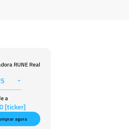
adora RUNE Real
le a
 [ticker]
omprar agora