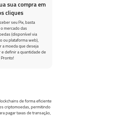
lua sua compra em
s cliques
ceber seu Pix, basta
 o mercado das
oedas (disponível via
vo ou plataforma web),
r a moeda que deseja
 e definir a quantidade de
 Pronto!
lockchains de forma eficiente
tes criptomoedas, permitindo
ara pagar taxas de transação,