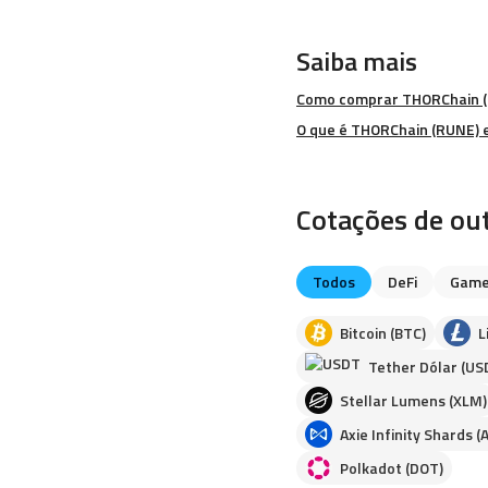
Saiba mais
Como comprar THORChain 
O que é THORChain (RUNE) 
Cotações de ou
Todos
DeFi
Game
Bitcoin (BTC)
L
Tether Dólar (US
Stellar Lumens (XLM)
Axie Infinity Shards (
Polkadot (DOT)