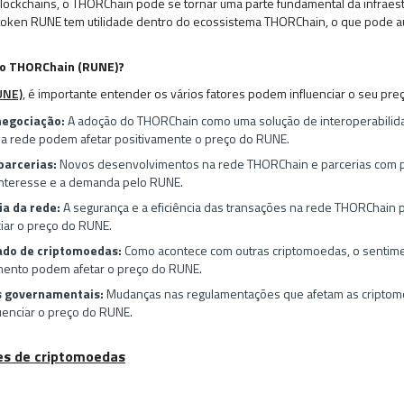
lockchains, o THORChain pode se tornar uma parte fundamental da infraes
 token RUNE tem utilidade dentro do ecossistema THORChain, o que pode
 do THORChain (RUNE)?
UNE)
, é importante entender os vários fatores podem influenciar o seu preç
negociação:
A adoção do THORChain como uma solução de interoperabilid
na rede podem afetar positivamente o preço do RUNE.
parcerias:
Novos desenvolvimentos na rede THORChain e parcerias com p
interesse e a demanda pelo RUNE.
ia da rede:
A segurança e a eficiência das transações na rede THORChain 
ciar o preço do RUNE.
do de criptomoedas:
Como acontece com outras criptomoedas, o sentime
mento podem afetar o preço do RUNE.
s governamentais:
Mudanças nas regulamentações que afetam as criptomo
uenciar o preço do RUNE.
es de criptomoedas