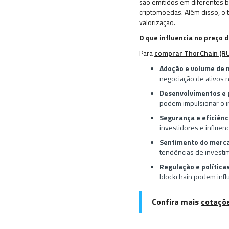
são emitidos em diferentes b
criptomoedas. Além disso, o
valorização.
O que influencia no preço
Para
comprar ThorChain (R
Adoção e volume de 
negociação de ativos 
Desenvolvimentos e 
podem impulsionar o 
Segurança e eficiênc
investidores e influen
Sentimento do merca
tendências de investi
Regulação e política
blockchain podem infl
Confira mais
cotaçõ