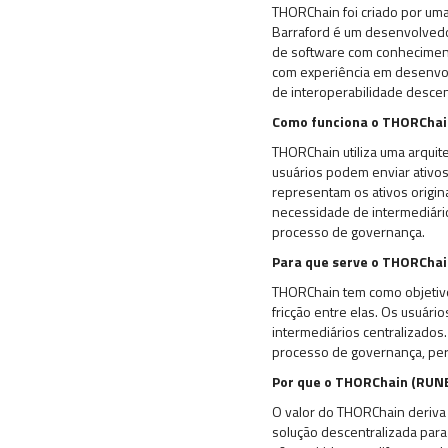
THORChain foi criado por uma
Barraford é um desenvolvedo
de software com conhecimento
com experiência em desenvolv
de interoperabilidade descen
Como funciona o THORChai
THORChain utiliza uma arquitet
usuários podem enviar ativo
representam os ativos origin
necessidade de intermediário
processo de governança.
Para que serve o THORChai
THORChain tem como objetivo f
fricção entre elas. Os usuár
intermediários centralizados.
processo de governança, per
Por que o THORChain (RUNE
O valor do THORChain deriva 
solução descentralizada para 