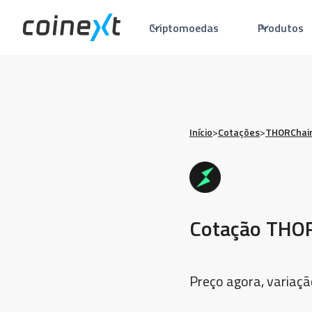
Criptomoedas
Produtos
Início
>
Cotações
>
THORChain
Cotação THOR
Preço agora, variaçã