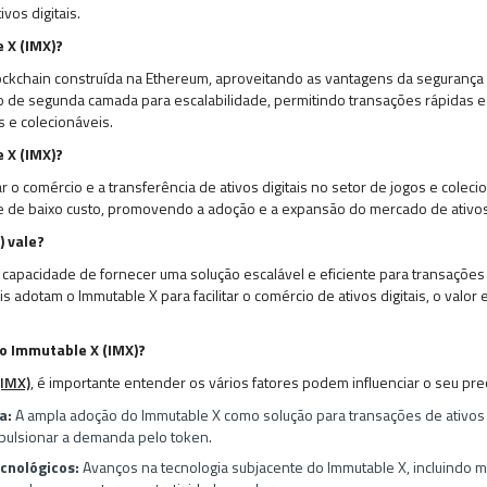
vos digitais.
 X (IMX)?
ckchain construída na Ethereum, aproveitando as vantagens da segurança
o de segunda camada para escalabilidade, permitindo transações rápidas 
s e colecionáveis.
 X (IMX)?
ar o comércio e a transferência de ativos digitais no setor de jogos e coleci
e de baixo custo, promovendo a adoção e a expansão do mercado de ativos 
) vale?
capacidade de fornecer uma solução escalável e eficiente para transações d
s adotam o Immutable X para facilitar o comércio de ativos digitais, o valor
do Immutable X (IMX)?
(IMX)
, é importante entender os vários fatores podem influenciar o seu preç
a:
A ampla adoção do Immutable X como solução para transações de ativos d
pulsionar a demanda pelo token.
cnológicos:
Avanços na tecnologia subjacente do Immutable X, incluindo me