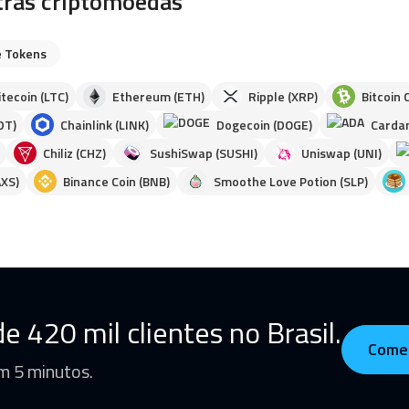
tras criptomoedas
 Tokens
itecoin (LTC)
Ethereum (ETH)
Ripple (XRP)
Bitcoin 
DT)
Chainlink (LINK)
Dogecoin (DOGE)
Cardan
Chiliz (CHZ)
SushiSwap (SUSHI)
Uniswap (UNI)
AXS)
Binance Coin (BNB)
Smoothe Love Potion (SLP)
e 420 mil clientes no Brasil.
Come
m 5 minutos.