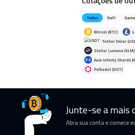
Cotações de ou
Todos
DeFi
Game
Bitcoin (BTC)
L
Tether Dólar (US
Stellar Lumens (XLM)
Axie Infinity Shards (
Polkadot (DOT)
Junte-se a mais d
Abra sua conta e comece e