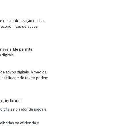
 e descentralização dessa
e econômicas de ativos
onáveis. Ele permite
digitais.
e ativos digitais. À medida
 e a utilidade do token podem
o, incluindo:
igitais no setor de jogos e
lhorias na eficiência e