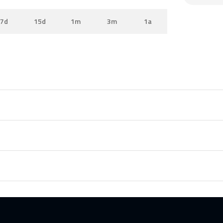
7d
15d
1m
3m
1a