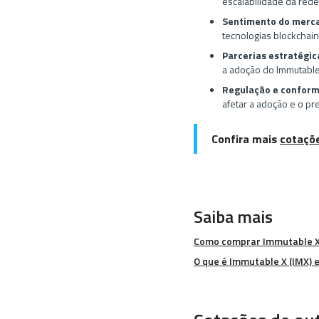
escalabilidade da rede
Sentimento do mercad
tecnologias blockchai
Parcerias estratégic
a adoção do Immutable
Regulação e conform
afetar a adoção e o pr
Confira mais
cotaçõ
Saiba mais
Como comprar Immutable X
O que é Immutable X (IMX) 