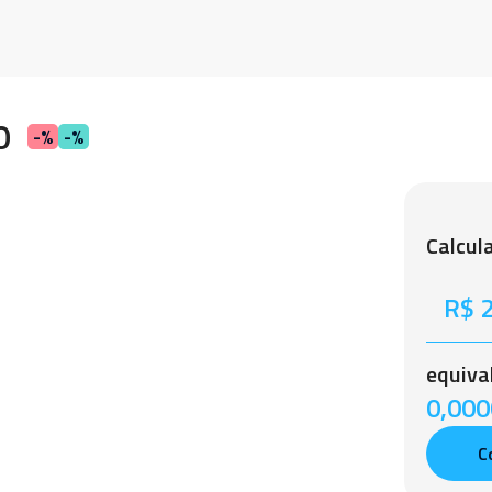
0
-%
-%
Calcul
equiva
0,0000
C