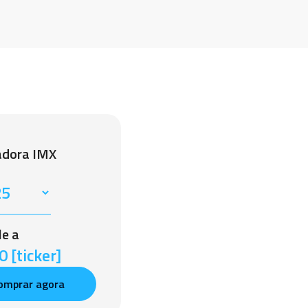
adora IMX
le a
 [ticker]
omprar agora