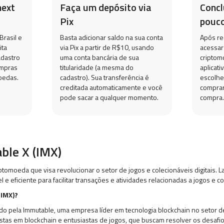
next
Faça um depósito via
Conc
Pix
pouco
Brasil e
Basta adicionar saldo na sua conta
Após re
ita
via Pix a partir de R$10, usando
acessar
adastro
uma conta bancária de sua
criptom
ompras
titularidade (a mesma do
aplicati
oedas.
cadastro). Sua transferência é
escolhe
creditada automaticamente e você
comprar
pode sacar a qualquer momento.
compra.
ble X (IMX)
ptomoeda que visa revolucionar o setor de jogos e colecionáveis digitais.
e eficiente para facilitar transações e atividades relacionadas a jogos e col
(IMX)?
do pela Immutable, uma empresa líder em tecnologia blockchain no setor de
stas em blockchain e entusiastas de jogos, que buscam resolver os desafio