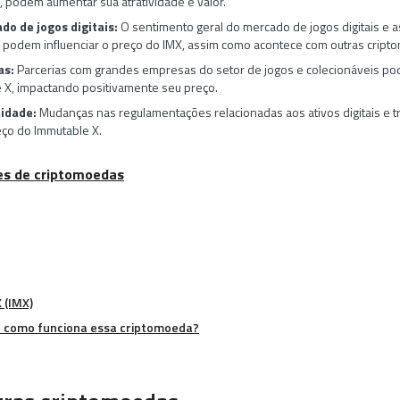
, podem aumentar sua atratividade e valor.
o de jogos digitais:
O sentimento geral do mercado de jogos digitais e 
n podem influenciar o preço do IMX, assim como acontece com outras cript
as:
Parcerias com grandes empresas do setor de jogos e colecionáveis pod
 X, impactando positivamente seu preço.
idade:
Mudanças nas regulamentações relacionadas aos ativos digitais e
eço do Immutable X.
es de criptomoedas
 (IMX)
e como funciona essa criptomoeda?