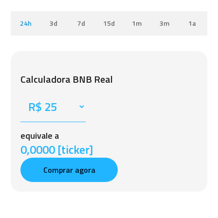
24h
3d
7d
15d
1m
3m
1a
Calculadora BNB Real
equivale a
0,0000 [ticker]
Comprar agora