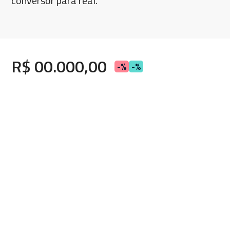
conversor para real.
R$ 00.000,00
-%
-%