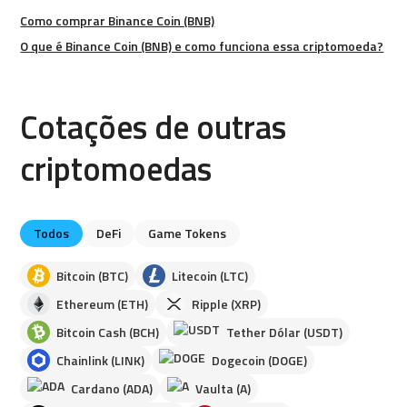
Como comprar Binance Coin (BNB)
O que é Binance Coin (BNB) e como funciona essa criptomoeda?
Cotações de outras
criptomoedas
Todos
DeFi
Game Tokens
Bitcoin (BTC)
Litecoin (LTC)
Ethereum (ETH)
Ripple (XRP)
Bitcoin Cash (BCH)
Tether Dólar (USDT)
Chainlink (LINK)
Dogecoin (DOGE)
Cardano (ADA)
Vaulta (A)