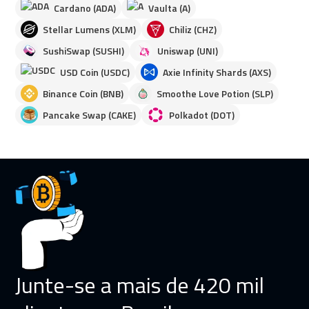
Cardano (ADA)
Vaulta (A)
Stellar Lumens (XLM)
Chiliz (CHZ)
SushiSwap (SUSHI)
Uniswap (UNI)
USD Coin (USDC)
Axie Infinity Shards (AXS)
Binance Coin (BNB)
Smoothe Love Potion (SLP)
Pancake Swap (CAKE)
Polkadot (DOT)
Junte-se a mais de 420 mil