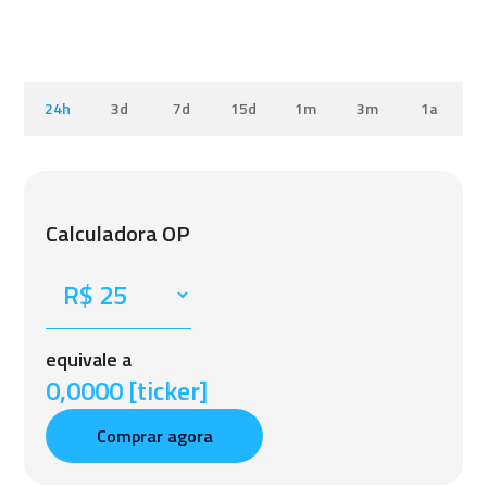
24h
3d
7d
15d
1m
3m
1a
Calculadora OP
equivale a
0,0000 [ticker]
Comprar agora