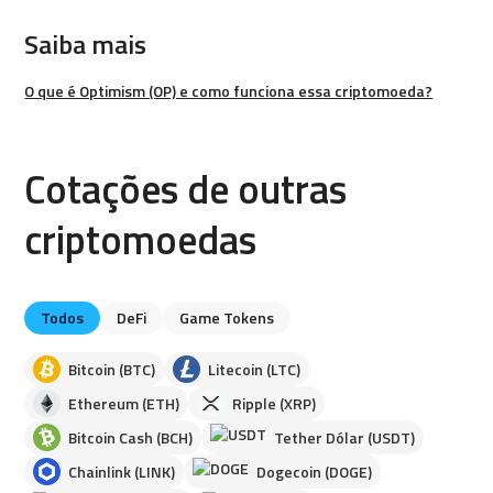
Saiba mais
O que é Optimism (OP) e como funciona essa criptomoeda?
Cotações de outras
criptomoedas
Todos
DeFi
Game Tokens
Bitcoin (BTC)
Litecoin (LTC)
Ethereum (ETH)
Ripple (XRP)
Bitcoin Cash (BCH)
Tether Dólar (USDT)
Chainlink (LINK)
Dogecoin (DOGE)