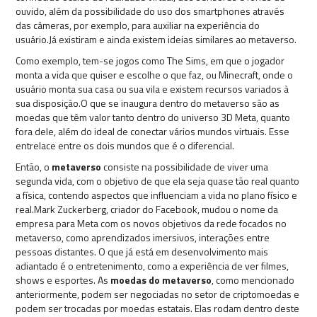
ouvido, além da possibilidade do uso dos smartphones através
das câmeras, por exemplo, para auxiliar na experiência do
usuário.Já existiram e ainda existem ideias similares ao metaverso.
Como exemplo, tem-se jogos como The Sims, em que o jogador
monta a vida que quiser e escolhe o que faz, ou Minecraft, onde o
usuário monta sua casa ou sua vila e existem recursos variados à
sua disposição.O que se inaugura dentro do metaverso são as
moedas que têm valor tanto dentro do universo 3D Meta, quanto
fora dele, além do ideal de conectar vários mundos virtuais. Esse
entrelace entre os dois mundos que é o diferencial.
Então, o
metaverso
consiste na possibilidade de viver uma
segunda vida, com o objetivo de que ela seja quase tão real quanto
a física, contendo aspectos que influenciam a vida no plano físico e
real.Mark Zuckerberg, criador do Facebook, mudou o nome da
empresa para Meta com os novos objetivos da rede focados no
metaverso, como aprendizados imersivos, interações entre
pessoas distantes. O que já está em desenvolvimento mais
adiantado é o entretenimento, como a experiência de ver filmes,
shows e esportes. As
moedas do metaverso
, como mencionado
anteriormente, podem ser negociadas no setor de criptomoedas e
podem ser trocadas por moedas estatais. Elas rodam dentro deste