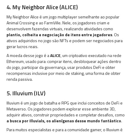
4. My Neighbor Alice (ALICE)
My Neighbor Alice é um jogo multiplayer semelhante ao popular
Animal Crossing e ao FarmVille. Nele, os jogadores criam e
desenvolvem fazendas virtuais, realizando atividades como
plantio, colheita e negociação de itens entre jogadores
. Os
ativos adquiridos no jogo são NFTs e podem ser negociados para
gerar lucros reais.
A moeda desse jogo é a
ALICE
, um criptoativo executado na rede
Ethereum, usado para: comprar itens, desbloquear ações dentro
do jogo, participar da governança, usar produtos DeFi e obter
recompensas inclusive por meio de staking, uma forma de obter
renda passiva.
5. Illuvium (ILV)
Illuvium é um jogo de batalha e RPG que inclui conceitos de DeFi e
Metaverso. Os jogadores podem explorar esse ambiente 3D,
adquirir ativos, construir propriedades e completar desafios, como
a busca por Illuvials, os alienígenas desse mundo fantástico
.
Para muitos especialistas e para a comunidade gamer, o Illuvium é