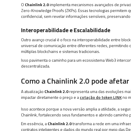
O
Chainlink 2.0
implementa mecanismos avançados de privacid
Zero-Knowledge Proofs (ZKPs). Essas tecnologias permitem q
confidencial, sem revelar informações sensíveis, preservando 
Interoperabilidade e Escalabilidade
Outro avanço crucial é o foco na interoperabilidade entre bloc
universal de comunicação entre diferentes redes, permitindo 
múltiplas blockchains e sistemas tradicionais.
Isso pavimenta o caminho para um ecossistema Web3 intercon
descentralizada.
Como a Chainlink 2.0 pode afetar
A atualização
Chainlink 2.0
representa uma das evoluções mais 
impactar diretamente o preço e a
cotação do token LINK
no m
Isso acontece porque a nova versão amplia a utilidade, a seg
Chainlink, fortalecendo seus fundamentos e abrindo caminho p
Em essência, a
Chainlink 2.0
transforma a rede em uma infraes
contratos inteligentes e dados do mundo real por meio das De