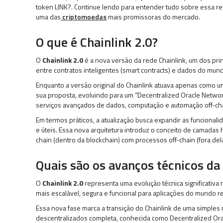
token LINK?. Continue lendo para entender tudo sobre essa re
uma das
criptomoedas
mais promissoras do mercado.
O que é Chainlink 2.0?
O
Chainlink 2.0
é a nova versão da rede Chainlink, um dos pri
entre contratos inteligentes (smart contracts) e dados do mund
Enquanto a versão original do Chainlink atuava apenas como 
sua proposta, evoluindo para um “Decentralized Oracle Networ
serviços avançados de dados, computação e automação off-cha
Em termos práticos, a atualização busca expandir as funcionali
e úteis. Essa nova arquitetura introduz o conceito de camadas
chain (dentro da blockchain) com processos off-chain (fora dela
Quais são os avanços técnicos da 
O
Chainlink 2.0
representa uma evolução técnica significativa
mais escalável, segura e funcional para aplicações do mundo re
Essa nova fase marca a transição do Chainlink de uma simples 
descentralizados completa, conhecida como Decentralized Or