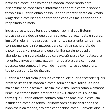
notícias e conteúdos voltados à moeda, cooperando para
disseminar os conceitos e informações sobre a cripto e sobre a
tecnologia. Buterin então passou a ser o redator-chefe da Bitcoin
Magazine e com isso foi se tornando cada vez mais conhecido e
respeitado no meio.
Inclusive, este pode ter sido o empurrão final que Buterin
precisava para decidir que queria se jogar de vez neste universo.
Em 2013, ele já iniciava seus movimentos para juntar ainda mais
conhecimentos e informações para construir seu projeto de
criptomoeda. Foi neste ano que o brilhante aluno decidiu
abandonar a universidade que cursava Ciência da Computação, em
Toronto, e investir numa viagem mundo afora para conhecer
pessoas que compartilhavam do mesmo interesse que ele: a
tecnologia por trás do Bitcoin.
Buterin ainda foi além, pois, na verdade, ele queria entender quais
eram os limites da moeda e como seria possível torná-la ainda
maior, melhor e escalável. Assim, ele visitou locais como Alemanha,
Israel e o estado norte-americano New Hampshire. Foi desta
forma que Buterin obteve contato com pessoas que já estavam
estudando como desenvolver inovações e funcionalidades na
blockchain da moeda, projetos conhecidos como “ConvertCoins” e