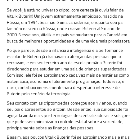
Se você já está no universo cripto, com certeza já ouviu falar de
Vitalik Buterin! Um jovem extremamente ambicioso, nascido na
Rússia, em 1994. Sua mãe é uma canadense, enquanto seu pai
também nasceu na Rússia, onde criaram Buterin até o ano de
2000. Nesse ano, Vitalik e os pais se mudaram para o Canadá em
busca de melhores oportunidades e de uma vida mais promissora.
Ao que parece, desde a infância a inteligência e a performance
escolar de Buterin já chamavam a atenção das pessoas que o
cercavam, e em seu terceiro ano da escola primária Buterin foi
direcionado para estudar em uma sala de crianças superdotadas.
Com isso, ele foi se aproximando cada vez mais de matérias como
matemática, economia e futuramente programação. Tudo isso, é
claro, contribuiu imensamente para despertar o interesse de
Buterin pelo cenário da tecnologia.
Seu contato com as criptomoedas começou aos 17 anos, quando
seu pai o apresentou ao Bitcoin. Desde então, sua curiosidade foi
aguçada ainda mais por tecnologias descentralizadoras e soluções
que pudessem minimizar o controle estatal sobre a sociedade,
principalmente sobre as finanças das pessoas.
E assim, aos poucos Vitalik Buterin foi se aproximando mais e mais