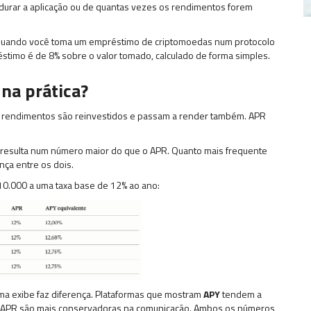
durar a aplicação ou de quantas vezes os rendimentos forem
 Quando você toma um empréstimo de criptomoedas num protocolo
réstimo é de 8% sobre o valor tomado, calculado de forma simples.
 na prática?
 rendimentos são reinvestidos e passam a render também. APR
esulta num número maior do que o APR. Quanto mais frequente
ença entre os dois.
 10.000 a uma taxa base de 12% ao ano:
ma exibe faz diferença. Plataformas que mostram
APY
tendem a
m APR são mais conservadoras na comunicação. Ambos os números