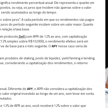
significa rendimento percentual anual. Ele representa o quanto um
ostos, ou seja, os juros que incidem não apenas sobre o valor
am sendo acumulados ao longo do tempo.
 sobre juros". A cada período em que os rendimentos são pagos
s juros do período seguinte incidem sobre um valor maior. Quanto
m relação à taxa base.
um protocolo
DeFi
com APR de 12% ao ano, com capitalização
(12% simples sobre R$10.000), o rendimento efetivo será um
rve de base para o mês seguinte. O
APY
nesse caso seria de
m produtos de staking, pools de liquidez, yield farming e lending.
ue, considerando a capitalização dos rendimentos, o retorno
anual. Diferente do
APY
, o APR não considera a capitalização dos
o valor original investido ao longo de um ano, sem levar em conta
mulados.
ece 12% de APR ao ano, você receberá 12% sobre o valor que