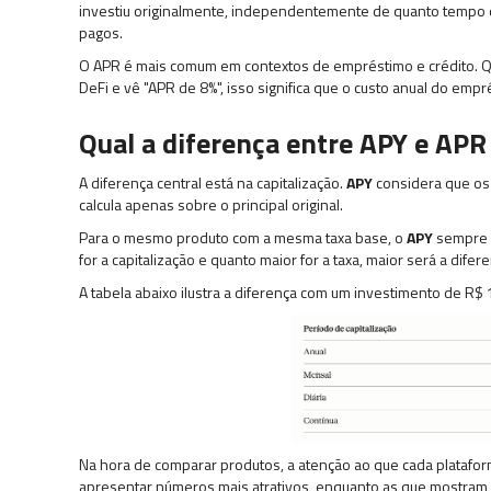
investiu originalmente, independentemente de quanto tempo 
pagos.
O APR é mais comum em contextos de empréstimo e crédito.
DeFi e vê "APR de 8%", isso significa que o custo anual do emp
Qual a diferença entre APY e APR
A diferença central está na capitalização.
APY
considera que os
calcula apenas sobre o principal original.
Para o mesmo produto com a mesma taxa base, o
APY
sempre r
for a capitalização e quanto maior for a taxa, maior será a difer
A tabela abaixo ilustra a diferença com um investimento de R$
Na hora de comparar produtos, a atenção ao que cada platafor
apresentar números mais atrativos, enquanto as que mostra