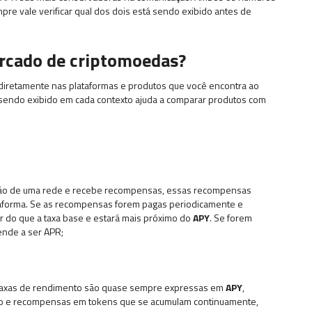
e vale verificar qual dos dois está sendo exibido antes de
rcado de criptomoedas?
diretamente nas plataformas e produtos que você encontra ao
tá sendo exibido em cada contexto ajuda a comparar produtos com
ação de uma rede e recebe recompensas, essas recompensas
forma. Se as recompensas forem pagas periodicamente e
r do que a taxa base e estará mais próximo do
APY
. Se forem
ende a ser APR;
 taxas de rendimento são quase sempre expressas em
APY
,
ão e recompensas em tokens que se acumulam continuamente,