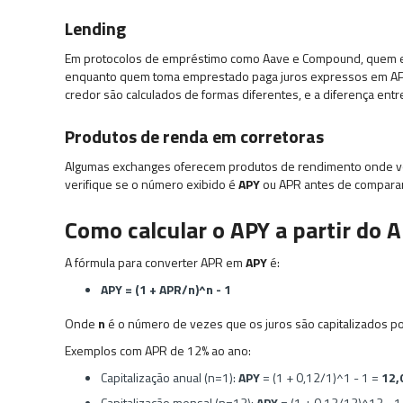
Lending
Em protocolos de empréstimo como Aave e Compound, quem 
enquanto quem toma emprestado paga juros expressos em APR.
credor são calculados de formas diferentes, e a diferença ent
Produtos de renda em corretoras
Algumas exchanges oferecem produtos de rendimento onde vo
verifique se o número exibido é
APY
ou APR antes de comparar
Como calcular o APY a partir do 
A fórmula para converter APR em
APY
é:
APY = (1 + APR/n)^n - 1
Onde
n
é o número de vezes que os juros são capitalizados po
Exemplos com APR de 12% ao ano:
Capitalização anual (n=1):
APY
= (1 + 0,12/1)^1 - 1 =
12,
Capitalização mensal (n=12):
APY
= (1 + 0,12/12)^12 - 1