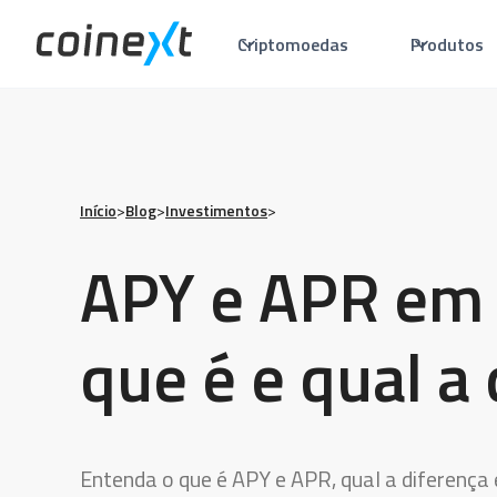
Criptomoedas
Produtos
Início
>
Blog
>
Investimentos
>
APY e APR em 
que é e qual a
Entenda o que é APY e APR, qual a diferença 