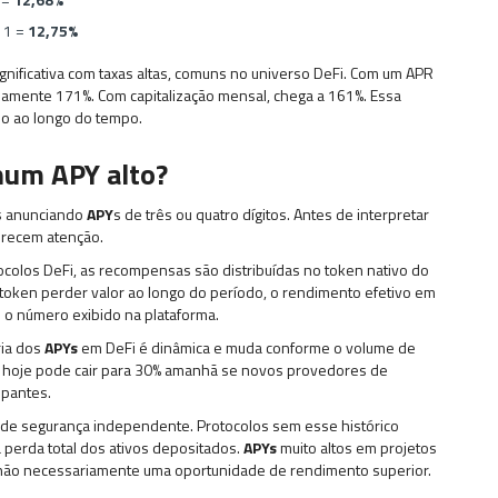
 1 =
12,75%
gnificativa com taxas altas, comuns no universo DeFi. Com um APR
amente 171%. Com capitalização mensal, chega a 161%. Essa
do ao longo do tempo.
num APY alto?
s anunciando
APY
s de três ou quatro dígitos. Antes de interpretar
erecem atenção.
ocolos DeFi, as recompensas são distribuídas no token nativo do
token perder valor ao longo do período, o rendimento efetivo em
o número exibido na plataforma.
ria dos
APYs
em DeFi é dinâmica e muda conforme o volume de
hoje pode cair para 30% amanhã se novos provedores de
ipantes.
a de segurança independente. Protocolos sem esse histórico
a perda total dos ativos depositados.
APYs
muito altos em projetos
, não necessariamente uma oportunidade de rendimento superior.