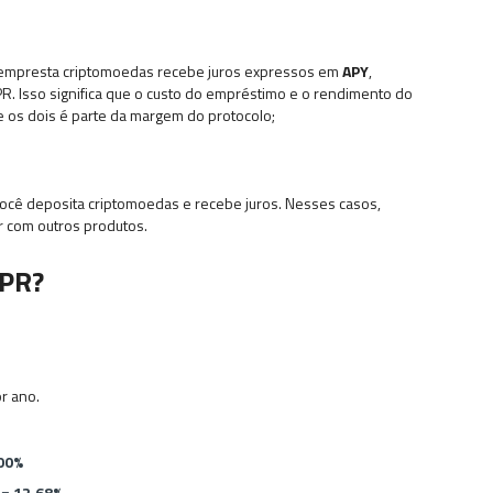
empresta criptomoedas recebe juros expressos em
APY
,
 Isso significa que o custo do empréstimo e o rendimento do
re os dois é parte da margem do protocolo;
cê deposita criptomoedas e recebe juros. Nesses casos,
 com outros produtos.
APR?
r ano.
00%
 =
12,68%