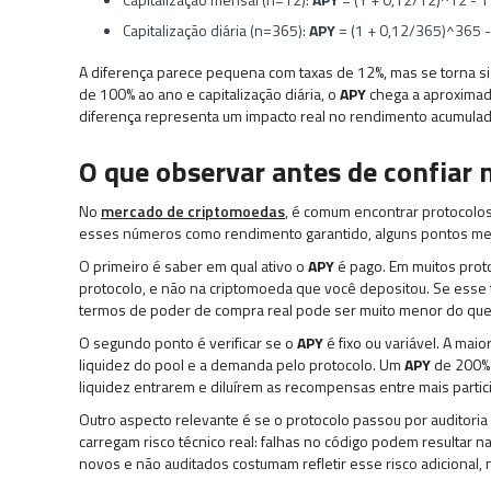
Capitalização diária (n=365):
APY
= (1 + 0,12/365)^365 -
A diferença parece pequena com taxas de 12%, mas se torna si
de 100% ao ano e capitalização diária, o
APY
chega a aproximad
diferença representa um impacto real no rendimento acumula
O que observar antes de confiar 
No
mercado de criptomoedas
, é comum encontrar protocolo
esses números como rendimento garantido, alguns pontos m
O primeiro é saber em qual ativo o
APY
é pago. Em muitos prot
protocolo, e não na criptomoeda que você depositou. Se esse 
termos de poder de compra real pode ser muito menor do que 
O segundo ponto é verificar se o
APY
é fixo ou variável. A maio
liquidez do pool e a demanda pelo protocolo. Um
APY
de 200% 
liquidez entrarem e diluírem as recompensas entre mais partic
Outro aspecto relevante é se o protocolo passou por auditori
carregam risco técnico real: falhas no código podem resultar n
novos e não auditados costumam refletir esse risco adicional