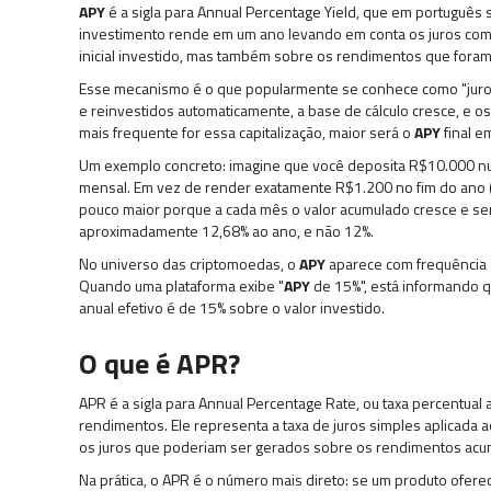
APY
é a sigla para Annual Percentage Yield, que em português 
investimento rende em um ano levando em conta os juros comp
inicial investido, mas também sobre os rendimentos que for
Esse mecanismo é o que popularmente se conhece como "juros
e reinvestidos automaticamente, a base de cálculo cresce, e o
mais frequente for essa capitalização, maior será o
APY
final e
Um exemplo concreto: imagine que você deposita R$10.000 n
mensal. Em vez de render exatamente R$1.200 no fim do ano 
pouco maior porque a cada mês o valor acumulado cresce e se
aproximadamente 12,68% ao ano, e não 12%.
No universo das criptomoedas, o
APY
aparece com frequência e
Quando uma plataforma exibe "
APY
de 15%", está informando q
anual efetivo é de 15% sobre o valor investido.
O que é APR?
APR é a sigla para Annual Percentage Rate, ou taxa percentual 
rendimentos. Ele representa a taxa de juros simples aplicada a
os juros que poderiam ser gerados sobre os rendimentos acu
Na prática, o APR é o número mais direto: se um produto ofer