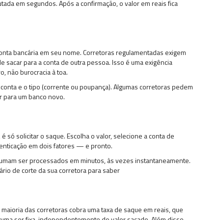
ada em segundos. Após a confirmação, o valor em reais fica
a conta bancária em seu nome. Corretoras regulamentadas exigem
 sacar para a conta de outra pessoa. Isso é uma exigência
, não burocracia à toa.
 conta e o tipo (corrente ou poupança). Algumas corretoras pedem
ar para um banco novo.
é só solicitar o saque. Escolha o valor, selecione a conta de
nticação em dois fatores — e pronto.
costumam ser processados em minutos, às vezes instantaneamente.
ário de corte da sua corretora para saber
A maioria das corretoras cobra uma taxa de saque em reais, que
stuma ser fixa, independentemente do valor sacado. Além disso,