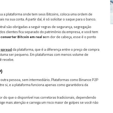
sa a plataforma onde tem seus Bitcoins, coloca uma ordem de
 na sua conta. A partir daí, é só solicitar o saque para o banco.
ral são obrigadas a seguir regras de segurança, segregação
ro dos clientes fica separado do patrimônio da empresa, e você tem
r
converter Bitcoin em real s
em dor de cabeça, esse é o ponto
o
spread
da plataforma, que é a diferença entre o preço de compra
costuma ser pequeno. Em plataformas com menos volume de
cê recebe.
)
 outra pessoa, sem intermediário. Plataformas como Binance P2P
 si, e a plataforma funciona apenas como garantidora da
r do que o disponível nas corretoras tradicionais, dependendo
ige mais atenção e carrega um risco maior de golpes se você não