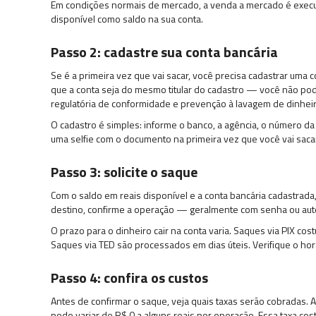
Em condições normais de mercado, a venda a mercado é execut
disponível como saldo na sua conta.
Passo 2: cadastre sua conta bancária
Se é a primeira vez que vai sacar, você precisa cadastrar um
que a conta seja do mesmo titular do cadastro — você não pode
regulatória de conformidade e prevenção à lavagem de dinheiro
O cadastro é simples: informe o banco, a agência, o número da
uma selfie com o documento na primeira vez que você vai sac
Passo 3: solicite o saque
Com o saldo em reais disponível e a conta bancária cadastrada, 
destino, confirme a operação — geralmente com senha ou aute
O prazo para o dinheiro cair na conta varia. Saques via PIX 
Saques via TED são processados em dias úteis. Verifique o hor
Passo 4: confira os custos
Antes de confirmar o saque, veja quais taxas serão cobradas. 
pode variar de R$ 0 a alguns reais por operação. Essa taxa co