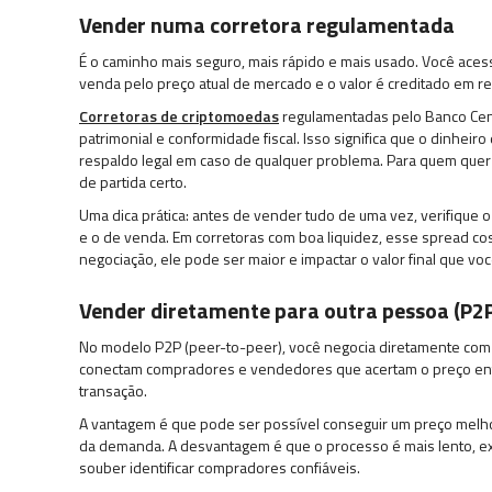
Vender numa corretora regulamentada
É o caminho mais seguro, mais rápido e mais usado. Você aces
venda pelo preço atual de mercado e o valor é creditado em reais
Corretoras de criptomoedas
regulamentadas pelo Banco Cent
patrimonial e conformidade fiscal. Isso significa que o dinhei
respaldo legal em caso de qualquer problema. Para quem que
de partida certo.
Uma dica prática: antes de vender tudo de uma vez, verifique 
e o de venda. Em corretoras com boa liquidez, esse spread 
negociação, ele pode ser maior e impactar o valor final que vo
Vender diretamente para outra pessoa (P2P
No modelo P2P (peer-to-peer), você negocia diretamente com
conectam compradores e vendedores que acertam o preço entre
transação.
A vantagem é que pode ser possível conseguir um preço melho
da demanda. A desvantagem é que o processo é mais lento, ex
souber identificar compradores confiáveis.