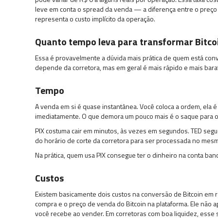
leve em conta o spread da venda — a diferença entre o preço
representa o custo implícito da operação.
Quanto tempo leva para transformar Bitcoi
Essa é provavelmente a dúvida mais prática de quem está conve
depende da corretora, mas em geral é mais rápido e mais bara
Tempo
A venda em si é quase instantânea. Você coloca a ordem, ela 
imediatamente. O que demora um pouco mais é o saque para o
PIX costuma cair em minutos, às vezes em segundos. TED segue 
do horário de corte da corretora para ser processada no mesmo d
Na prática, quem usa PIX consegue ter o dinheiro na conta ban
Custos
Existem basicamente dois custos na conversão de Bitcoin em re
compra e o preço de venda do Bitcoin na plataforma. Ele não 
você recebe ao vender. Em corretoras com boa liquidez, ess