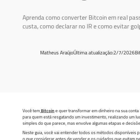
Aprenda como converter Bitcoin em real pass
custa, como declarar no IR e como evitar gol
Matheus Araújo
Última atualização:
2/7/2026
Bi
Você tem
Bitcoin
e quer transformar em dinheiro na sua conta
para quem está resgatando um investimento, realizando um lu
simples do que parece, mas envolve algumas etapas e decisões
Neste guia, você vai entender todos os métodos disponíveis 
o que considerar antes de vender e os cuidados que evitam pe