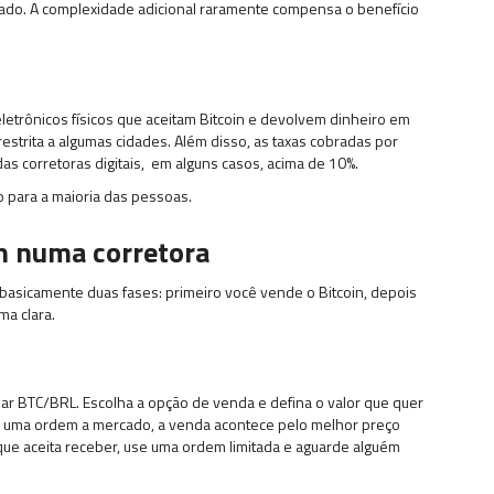
do. A complexidade adicional raramente compensa o benefício
letrônicos físicos que aceitam Bitcoin e devolvem dinheiro em
 restrita a algumas cidades. Além disso, as taxas cobradas por
 corretoras digitais, em alguns casos, acima de 10%.
o para a maioria das pessoas.
in numa corretora
 basicamente duas fases: primeiro você vende o Bitcoin, depois
ma clara.
 par BTC/BRL. Escolha a opção de venda e defina o valor que quer
r uma ordem a mercado, a venda acontece pelo melhor preço
 que aceita receber, use uma ordem limitada e aguarde alguém