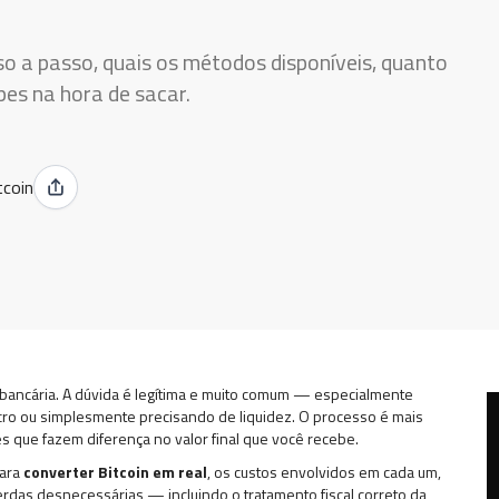
o a passo, quais os métodos disponíveis, quanto
pes na hora de sacar.
tcoin
 bancária. A dúvida é legítima e muito comum — especialmente
cro ou simplesmente precisando de liquidez. O processo é mais
 que fazem diferença no valor final que você recebe.
para
converter Bitcoin em real
, os custos envolvidos em cada um,
rdas desnecessárias — incluindo o tratamento fiscal correto da