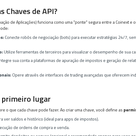
as Chaves de API?
mação de Aplicações) funciona como uma "ponte" segura entre a Coinext e o
pode:
s:
Conecte robôs de negociação (bots) para executar estratégias 24/7, sem
o:
Utilize ferramentas de terceiros para visualizar o desempenho de sua ca
ntegre sua conta a plataformas de apuração de impostos e geração de relató
onais:
Opere através de interfaces de trading avançadas que oferecem in
primeiro lugar
bre o que cada chave pode fazer. Ao criar uma chave, você define as
permi
 ver saldos e histórico (ideal para apps de impostos).
xecução de ordens de compra e venda.
rmite depósitos ou saques (opcional e recomendado apenas para usos esp