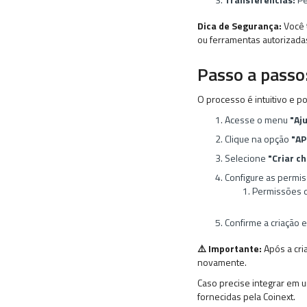
Dica de Segurança:
Você 
ou ferramentas autorizad
Passo a passo
O processo é intuitivo e p
Acesse o menu
"Aj
Clique na opção
"AP
Selecione
"Criar c
Configure as permis
Permissões d
Confirme a criação 
⚠️ Importante:
Após a cri
novamente.
Caso precise integrar em u
fornecidas pela Coinext.