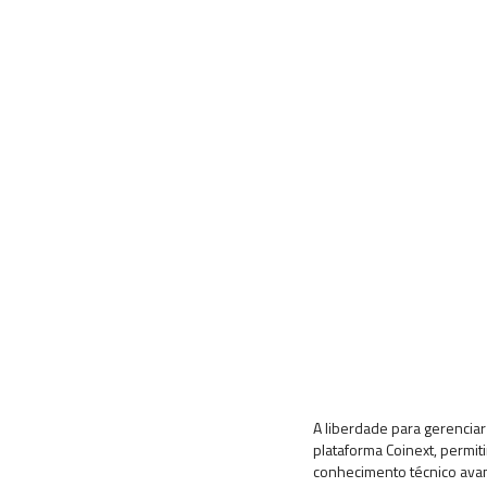
A liberdade para gerencia
plataforma Coinext, permit
conhecimento técnico ava