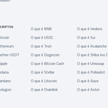
idades
 CRIPTOS
O que é BNB
O que é Hedera
itcoin
O que é USDC
O que é Sui
Ethereum
O que é Tron
O que é Avalanche
Tether USDT
O que é Dogecoin
O que é Shiba Inu C
ipple
O que é Bitcoin Cash
O que é Uniswap
Solana
O que é Stellar
O que é Polkadot
Cardano
O que é Litecoin
O que é Aave
Polygon
O que é Chainlink
O que é Aster