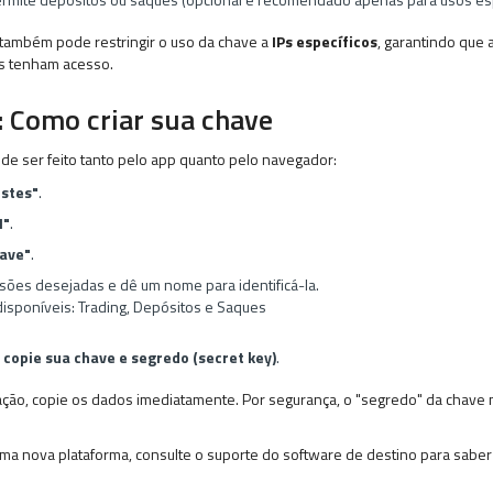
também pode restringir o uso da chave a
IPs específicos
, garantindo que
as tenham acesso.
: Como criar sua chave
ode ser feito tanto pelo app quanto pelo navegador:
ustes"
.
I"
.
have"
.
sões desejadas e dê um nome para identificá-la.
isponíveis: Trading, Depósitos e Saques
e
copie sua chave e segredo (secret key)
.
ação, copie os dados imediatamente. Por segurança, o "segredo" da chave 
ma nova plataforma, consulte o suporte do software de destino para saber