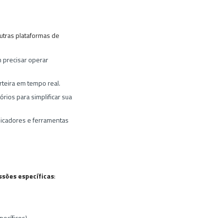
utras plataformas de
 precisar operar
rteira em tempo real.
rios para simplificar sua
dicadores e ferramentas
ssões específicas
:
ecíficos).