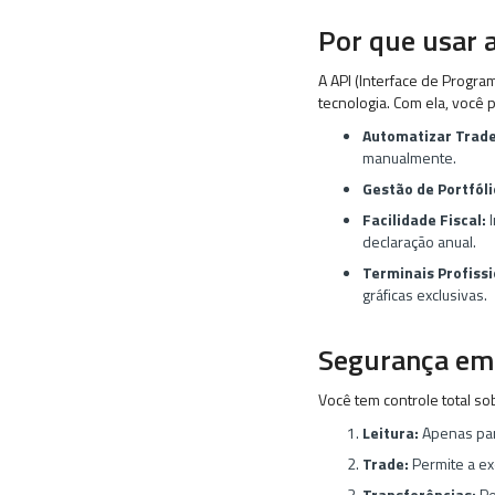
Por que usar 
A API (Interface de Progra
tecnologia. Com ela, você 
Automatizar Trade
manualmente.
Gestão de Portfóli
Facilidade Fiscal:
I
declaração anual.
Terminais Profissi
gráficas exclusivas.
Segurança em 
Você tem controle total so
Leitura:
Apenas para
Trade:
Permite a e
Transferências:
Pe