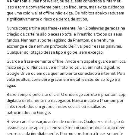
A
Phantom
é uma hot wallet, ou seja, está conectada à internet.
Isso a torna conveniente para uso frequente, mas exige cuidados
que uma cold wallet offline não exige. Os hábitos abaixo reduzem
significativamente o risco de perda de ativos.
Nunca compartilhe sua frase-semente. As 12 palavras geradas na
criação da carteira são o acesso total e irrestrito a todos os seus
fundos. Nenhum suporte legítimo da Phantom, de nenhuma
exchange e de nenhum protocolo DeFi vai pedir essas palavras.
Qualquer solicitação desse tipo é golpe, sem exceção.
Guarde a frase-semente offline. Anote em papel e guarde em local
físico seguro. Nunca salve em foto no celular, em nota digital, no
Google Drive ou em qualquer ambiente conectado à internet. Para
valores altos, considere gravar em metal resistente ao fogo e à
água.
Baixe sempre pelo site oficial. O endereço correto é phantom.app,
digitado diretamente no navegador. Nunca instale a Phantom por
links recebidos em grupos, redes sociais ou resultados
patrocinados no Google.
Revise cada transação antes de confirmar. Qualquer solicitação de
assinatura que apareça sem você ter iniciado nenhuma ação deve
ser recusada imediatamente. Pop-ups pedindo a frase-semente