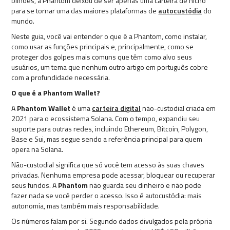
bilhões, a Phantom deixou de ser apenas uma carteira de nicho
para se tornar uma das maiores plataformas de
autocustódia
do
mundo.
Neste guia, você vai entender o que é a Phantom, como instalar,
como usar as funções principais e, principalmente, como se
proteger dos golpes mais comuns que têm como alvo seus
usuários, um tema que nenhum outro artigo em português cobre
com a profundidade necessária.
O que é a Phantom Wallet?
A
Phantom Wallet
é uma
carteira digital
não-custodial criada em
2021 para o ecossistema Solana. Com o tempo, expandiu seu
suporte para outras redes, incluindo Ethereum, Bitcoin, Polygon,
Base e Sui, mas segue sendo a referência principal para quem
opera na Solana.
Não-custodial significa que só você tem acesso às suas chaves
privadas. Nenhuma empresa pode acessar, bloquear ou recuperar
seus fundos. A
Phantom
não guarda seu dinheiro e não pode
fazer nada se você perder o acesso. Isso é autocustódia: mais
autonomia, mas também mais responsabilidade.
Os números falam por si. Segundo dados divulgados pela própria