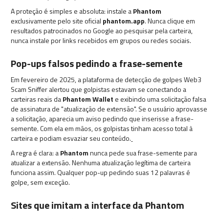
A proteção é simples e absoluta: instale a
Phantom
exclusivamente pelo site oficial
phantom.app
. Nunca clique em
resultados patrocinados no Google ao pesquisar pela carteira,
nunca instale por links recebidos em grupos ou redes sociais.
Pop-ups falsos pedindo a frase-semente
Em fevereiro de 2025, a plataforma de detecção de golpes Web3
Scam Sniffer alertou que golpistas estavam se conectando a
carteiras reais da
Phantom Wallet
e exibindo uma solicitação falsa
de assinatura de "atualização de extensão". Se o usuário aprovasse
a solicitação, aparecia um aviso pedindo que inserisse a frase-
semente. Com ela em mãos, os golpistas tinham acesso total à
carteira e podiam esvaziar seu conteúdo.
A regra é clara: a
Phantom
nunca pede sua frase-semente para
atualizar a extensão. Nenhuma atualização legítima de carteira
funciona assim. Qualquer pop-up pedindo suas 12 palavras é
golpe, sem exceção.
Sites que imitam a interface da Phantom