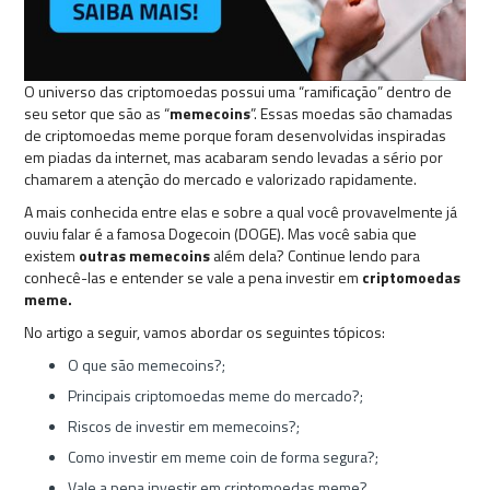
O universo das criptomoedas possui uma “ramificação” dentro de
seu setor que são as “
memecoins
”. Essas moedas são chamadas
de criptomoedas meme porque foram desenvolvidas inspiradas
em piadas da internet, mas acabaram sendo levadas a sério por
chamarem a atenção do mercado e valorizado rapidamente.
A mais conhecida entre elas e sobre a qual você provavelmente já
ouviu falar é a famosa Dogecoin (DOGE). Mas você sabia que
existem
outras memecoins
além dela? Continue lendo para
conhecê-las e entender se vale a pena investir em
criptomoedas
meme.
No artigo a seguir, vamos abordar os seguintes tópicos:
O que são memecoins?;
Principais criptomoedas meme do mercado?;
Riscos de investir em memecoins?;
Como investir em meme coin de forma segura?;
Vale a pena investir em criptomoedas meme?.