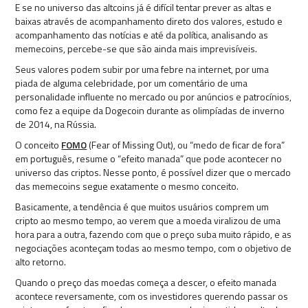
E se no universo das altcoins já é difícil tentar prever as altas e
baixas através de acompanhamento direto dos valores, estudo e
acompanhamento das notícias e até da política, analisando as
memecoins, percebe-se que são ainda mais imprevisíveis.
Seus valores podem subir por uma febre na internet, por uma
piada de alguma celebridade, por um comentário de uma
personalidade influente no mercado ou por anúncios e patrocínios,
como fez a equipe da Dogecoin durante as olimpíadas de inverno
de 2014, na Rússia.
O conceito
FOMO
(Fear of Missing Out), ou “medo de ficar de fora”
em português, resume o “efeito manada” que pode acontecer no
universo das criptos. Nesse ponto, é possível dizer que o mercado
das memecoins segue exatamente o mesmo conceito.
Basicamente, a tendência é que muitos usuários comprem um
cripto ao mesmo tempo, ao verem que a moeda viralizou de uma
hora para a outra, fazendo com que o preço suba muito rápido, e as
negociações aconteçam todas ao mesmo tempo, com o objetivo de
alto retorno.
Quando o preço das moedas começa a descer, o efeito manada
acontece reversamente, com os investidores querendo passar os