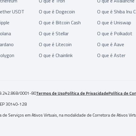
Ethereum
O que é Tron
O que é Avalanche
Tether USDT
O que é Dogecoin
O que é Shiba Inu C
ipple
O que é Bitcoin Cash
O que é Uniswap
Solana
O que é Stellar
O que é Polkadot
Cardano
O que é Litecoin
O que é Aave
Polygon
O que é Chainlink
O que é Aster
9.242.868/0001-80
Termos de Uso
Política de Privacidade
Política de C
| CEP 30140-128
a de Serviços em Ativos Virtuais, na modalidade de Corretora de Ativos Vi