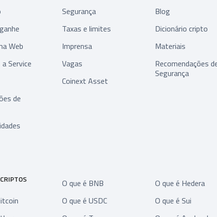
o
Segurança
Blog
 ganhe
Taxas e limites
Dicionário cripto
ma Web
Imprensa
Materiais
 a Service
Vagas
Recomendações d
Segurança
Coinext Asset
ções de
idades
 CRIPTOS
O que é BNB
O que é Hedera
itcoin
O que é USDC
O que é Sui