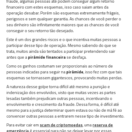
fraude, algumas pessoas até podem conseguir algum retorno
financeiro com estes esquemas, isso caso saiam antes da
operação desabar. Porém são esquemas extremamente frágeis,
perigosos e sem qualquer garantia. As chances de você perder o
seu dinheiro são infinitamente maiores que as chances de você
conseguir o seu retorno tão desejado.
Este é um dos grandes riscos e o que incentiva muitas pessoas a
participar desse tipo de operação. Mesmo sabendo do que se
trata, muitos ainda são tentados a participar pretendendo sair
antes que a
pirâmide financeira
se desfaça.
Como os ganhos costumam ser proporcionais ao número de
pessoas indicadas para seguir na
pirâmide
, isso fez com que tais
esquemas se tornassem gigantescos, provocando muitas perdas.
A natureza desse golpe torna difícil até mesmo a punição e
indenização dos envolvidos, visto que muitas vezes as partes
lesadas também prejudicam outras pessoas, incentivando o
envolvimento e crescimento da fraude. Dessa forma, é difícil até
mesmo para a justiça determinar quem estava ou não de má fé ao
convencer outras pessoas a entrarem nesse tipo de investimento.
Para evitar cair em
scam de criptomoedas
, uma
reserva de
emergência
é essencial para não se deixar levar por essas