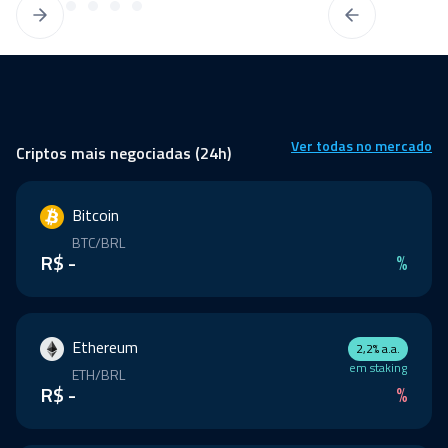
Ver todas no mercado
Criptos mais negociadas (24h)
Bitcoin
BTC/BRL
R$ -
%
Ethereum
2,2% a.a.
em staking
ETH/BRL
R$ -
%