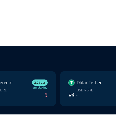
hereum
Dólar Tether
2,2% a.a.
em staking
/BRL
USDT/BRL
%
R$ -