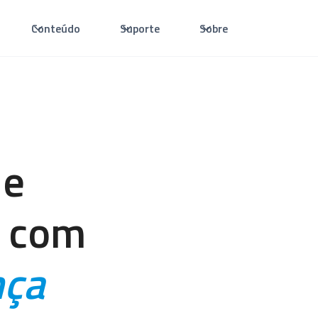
Conteúdo
Suporte
Sobre
 e
n com
nça