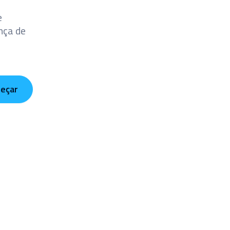
e
ança de