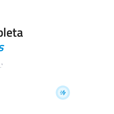
pleta
s
.¹