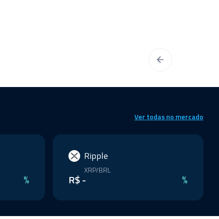
Ver todas no mercado
Ripple
XRP/BRL
%
R$ -
%