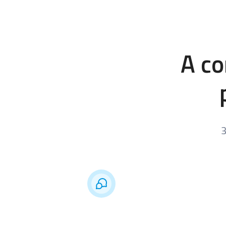
A co
3