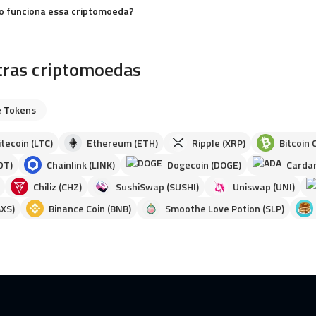
mo funciona essa criptomoeda?
tras criptomoedas
 Tokens
itecoin (LTC)
Ethereum (ETH)
Ripple (XRP)
Bitcoin 
DT)
Chainlink (LINK)
Dogecoin (DOGE)
Cardan
Chiliz (CHZ)
SushiSwap (SUSHI)
Uniswap (UNI)
AXS)
Binance Coin (BNB)
Smoothe Love Potion (SLP)