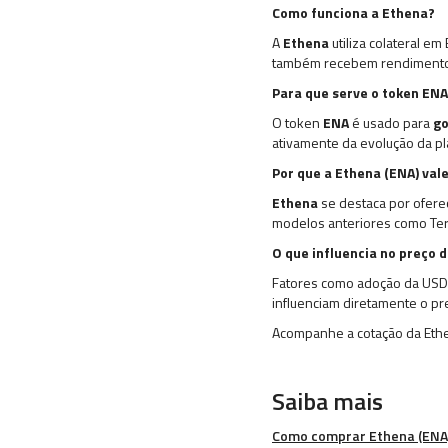
Como funciona a Ethena?
A
Ethena
utiliza colateral e
também recebem rendimento c
Para que serve o token EN
O token
ENA
é usado para
g
ativamente da evolução da pl
Por que a Ethena (ENA) val
Ethena
se destaca por ofere
modelos anteriores como Ter
O que influencia no preço 
Fatores como adoção da USDe
influenciam diretamente o pr
Acompanhe a cotação da Ethe
Saiba mais
Como comprar Ethena (ENA