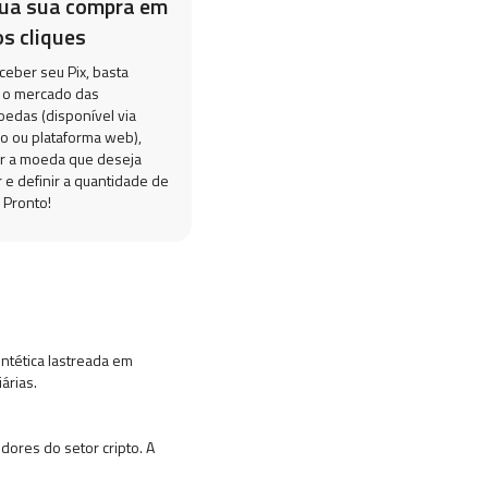
lua sua compra em
s cliques
ceber seu Pix, basta
 o mercado das
oedas (disponível via
vo ou plataforma web),
r a moeda que deseja
 e definir a quantidade de
 Pronto!
intética lastreada em
árias.
dores do setor cripto. A