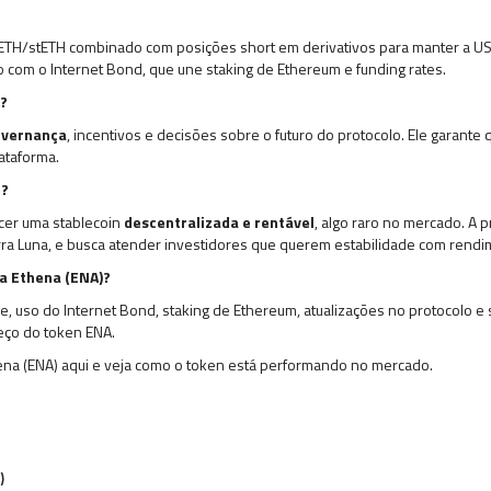
m ETH/stETH combinado com posições short em derivativos para manter a US
om o Internet Bond, que une staking de Ethereum e funding rates.
A?
overnança
, incentivos e decisões sobre o futuro do protocolo. Ele garante
ataforma.
e?
cer uma stablecoin
descentralizada e rentável
, algo raro no mercado. A p
ra Luna, e busca atender investidores que querem estabilidade com rendi
da Ethena (ENA)?
, uso do Internet Bond, staking de Ethereum, atualizações no protocolo 
eço do token ENA.
na (ENA) aqui e veja como o token está performando no mercado.
)