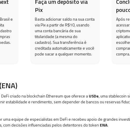
next
Faça um depósito via
Conc
Pix
pouco
Brasil e
Basta adicionar saldo na sua conta
Após re
ita
via Pix a partir de R$10, usando
acessar
adastro
uma conta bancária de sua
criptom
ompras
titularidade (a mesma do
aplicati
oedas.
cadastro). Sua transferência é
escolhe
creditada automaticamente e você
comprar
pode sacar a qualquer momento.
compra.
 (ENA)
 DeFi criado na blockchain Ethereum que oferece a
USDe
, uma stablecoin s
 unir estabilidade e rendimento, sem depender de bancos ou reservas fiduci
r uma equipe de especialistas em DeFi e recebeu apoio de grandes investi
a, com decisões influenciadas pelos detentores do token
ENA
.