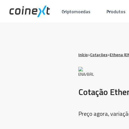
Criptomoedas
Produtos
Início
>
Cotações
>
Ethena (E
Cotação Ethe
Preço agora, variaçã