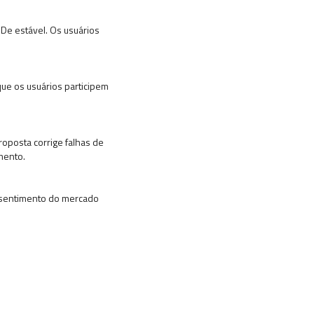
De estável. Os usuários
 que os usuários participem
roposta corrige falhas de
mento.
e sentimento do mercado