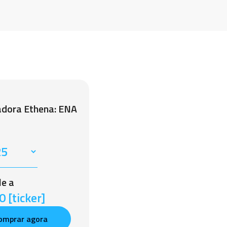
adora Ethena: ENA
le a
 [ticker]
omprar agora