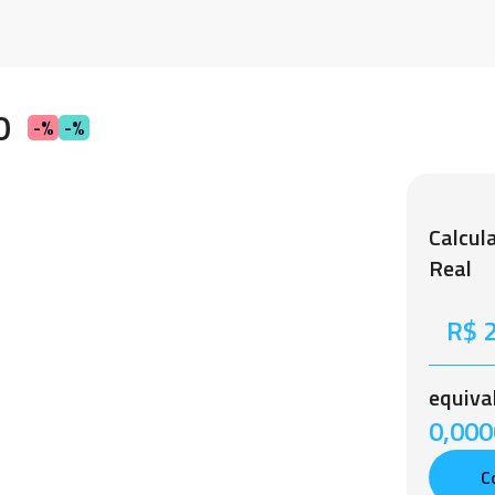
0
-%
-%
Calcul
Real
equiva
0,0000
C