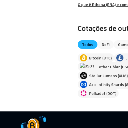
O que é Ethena (ENA) e co
Cotações de ou
Todos
DeFi
Game
Bitcoin (BTC)
L
Tether Dólar (US
Stellar Lumens (XLM)
Axie Infinity Shards (
Polkadot (DOT)