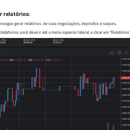
 relatórios:
onsegue gerar relatórios de suas negociações, depósitos e saques.
ataforma, você deve ir até o menu superior lateral, e clicar em “Relatórios”