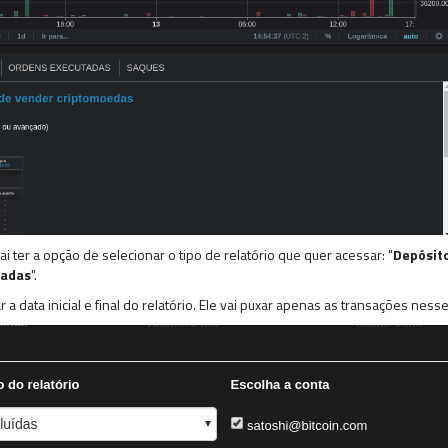
vai ter a opção de selecionar o tipo de relatório que quer acessar: "
Depósit
tadas
".
 data inicial e final do relatório. Ele vai puxar apenas as transações nesse