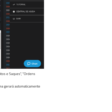
sitos e Saques", "Ordens
ema gerará automaticamente