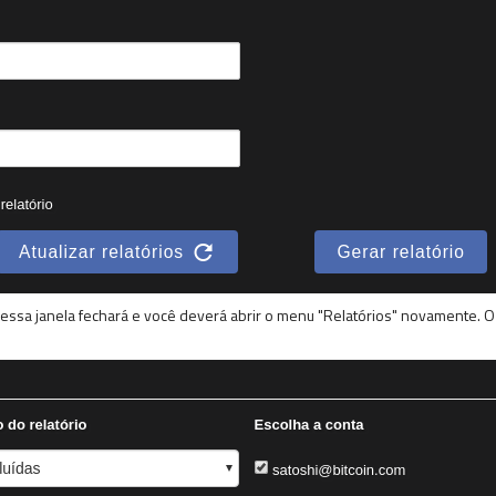
", essa janela fechará e você deverá abrir o menu "Relatórios" novamente. O