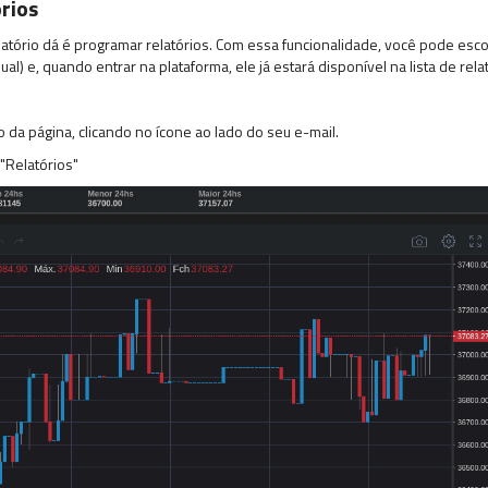
rios
atório dá é programar relatórios. Com essa funcionalidade, você pode escol
ual) e, quando entrar na plataforma, ele já estará disponível na lista de rel
o da página, clicando no ícone ao lado do seu e-mail.
 "Relatórios"