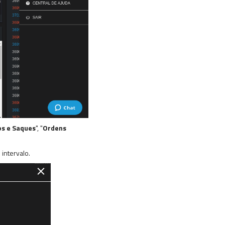
os e Saques
", "
Ordens
 intervalo.