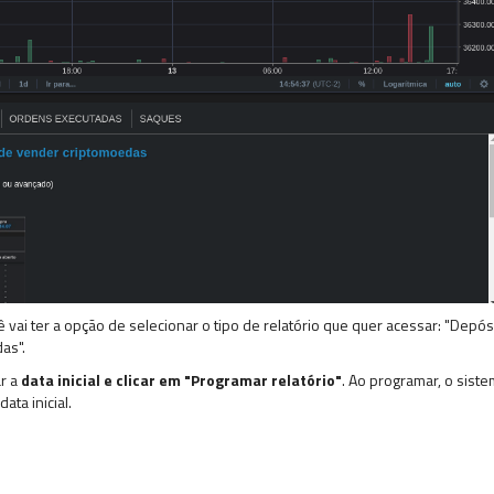
ocê vai ter a opção de selecionar o tipo de relatório que quer acessar: "Depó
as".
r a
data inicial e clicar em "Programar relatório"
. Ao programar, o sist
ata inicial.